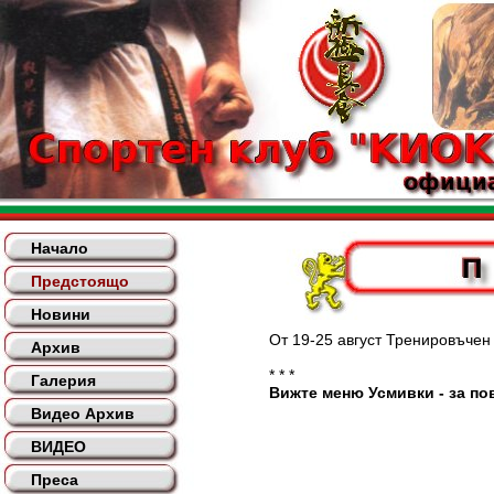
Начало
Предстоящо
Новини
От 19-25 август Тренировъчен лаг
Архив
* * *
Галерия
Вижте меню Усмивки - за пов
Видео Архив
ВИДЕО
Преса