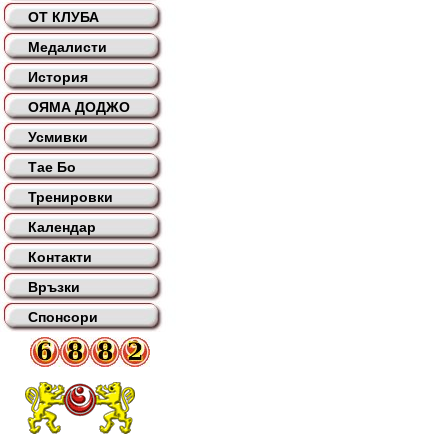
ОТ КЛУБА
Медалисти
История
ОЯМА ДОДЖО
Усмивки
Тае Бо
Тренировки
Календар
Контакти
Връзки
Спонсори