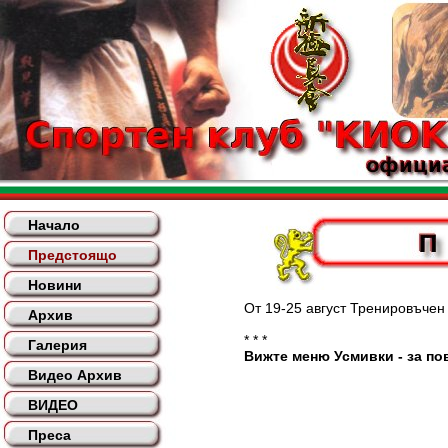
Начало
Предстоящо
Новини
От 19-25 август Тренировъчен лаг
Архив
* * *
Галерия
Вижте меню Усмивки - за пов
Видео Архив
ВИДЕО
Преса