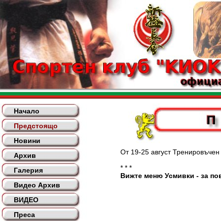
Начало
Предстоящо
Новини
От 19-25 август Тренировъчен лаг
Архив
* * *
Галерия
Вижте меню Усмивки - за пов
Видео Архив
ВИДЕО
Преса