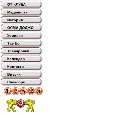
ОТ КЛУБА
Медалисти
История
ОЯМА ДОДЖО
Усмивки
Тае Бо
Тренировки
Календар
Контакти
Връзки
Спонсори