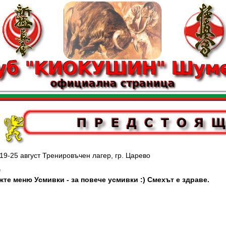
вгуст Тренировъчен лагер, гр. Царево
*
жте меню Усмивки - за повече усмивки :) Смехът е здраве.