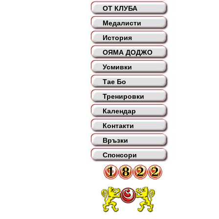
ОТ КЛУБА
Медалисти
История
ОЯМА ДОДЖО
Усмивки
Тае Бо
Тренировки
Календар
Контакти
Връзки
Спонсори