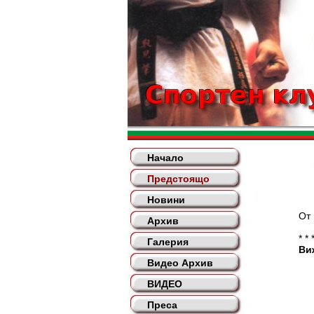
Начало
Предстоящо
Новини
От 19-25 а
Архив
* * 
Галерия
Ви
Видео Архив
ВИДЕО
Преса