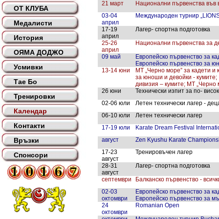
21 март
Национални първенства във в
ОТ КЛУБА
03-04
Международен турнир „LION
Медалисти
април
17-19
Лагер- спортна подготовка
април
История
25-26
Национални първенства за деца
април
ОЯМА ДОДЖО
09 май
Европейско първенство за кад
Европейско първенство за юно
Усмивки
13-14 юни
МТ „Черно море” за кадети и 
за юноши и девойки - кумите;
Тае Бо
дивизия – кумите; МТ „Черно м
26 юни
Технически изпит за по- висок
Тренировки
02-06 юли
Летен технически лагер - деца
Календар
06-10 юли
Летен технически лагер
Контакти
17-19 юли
Karate Dream Festival Interna
Връзки
август
Zen Kyushu Karate Champions
17-23
Тренировъчен лагер
Спонсори
август
28-31
Лагер- спортна подготовка
август
септември
Балканско първенство - всичк
02-03
Европейско първенство за кад
октомври
Европейско първенство за мъж
24
Romanian Open
октомври