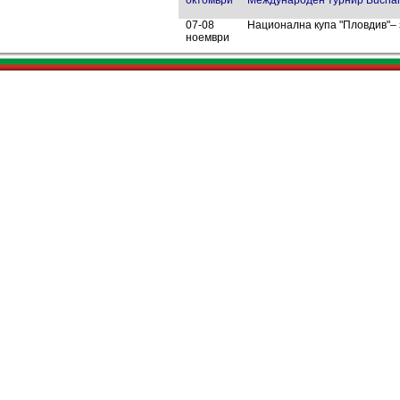
октомври
Международен турнир Buchar
07-08
Национална купа "Пловдив"– з
ноември