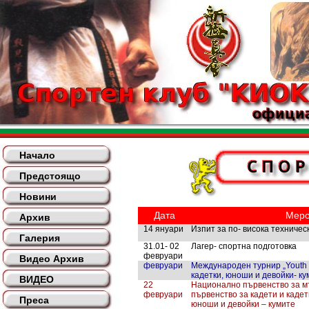
Начало
Предстоящо
Новини
Дата
Меро
Архив
14 януари
Изпит за по- висока техническ
Галерия
31.01- 02
Лагер- спортна подготовка
февруари
Видео Архив
февруари
Международен турнир „Youth 
кадетки, юноши и девойки- ку
ВИДЕО
22
Национално първенство за м
февруари
първенство за кадети и каде
Преса
юноши и девойки – кумите