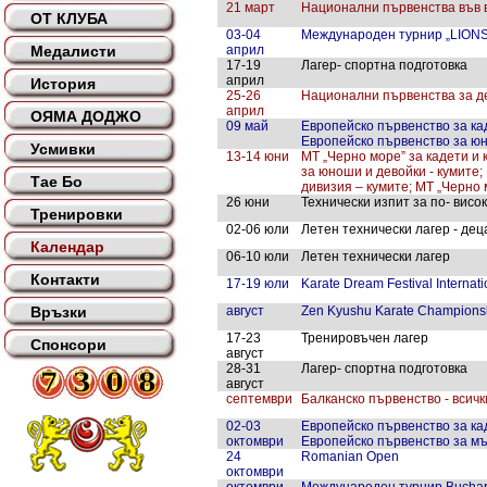
21 март
Национални първенства във в
ОТ КЛУБА
03-04
Международен турнир „LION
Медалисти
април
17-19
Лагер- спортна подготовка
април
История
25-26
Национални първенства за деца
април
ОЯМА ДОДЖО
09 май
Европейско първенство за кад
Европейско първенство за юно
Усмивки
13-14 юни
МТ „Черно море” за кадети и 
за юноши и девойки - кумите;
Тае Бо
дивизия – кумите; МТ „Черно м
26 юни
Технически изпит за по- висок
Тренировки
02-06 юли
Летен технически лагер - деца
Календар
06-10 юли
Летен технически лагер
Контакти
17-19 юли
Karate Dream Festival Interna
Връзки
август
Zen Kyushu Karate Champions
17-23
Тренировъчен лагер
Спонсори
август
28-31
Лагер- спортна подготовка
август
септември
Балканско първенство - всичк
02-03
Европейско първенство за кад
октомври
Европейско първенство за мъж
24
Romanian Open
октомври