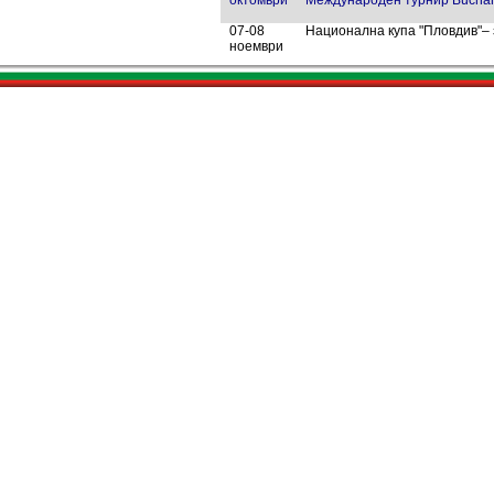
октомври
Международен турнир Buchar
07-08
Национална купа "Пловдив"– з
ноември