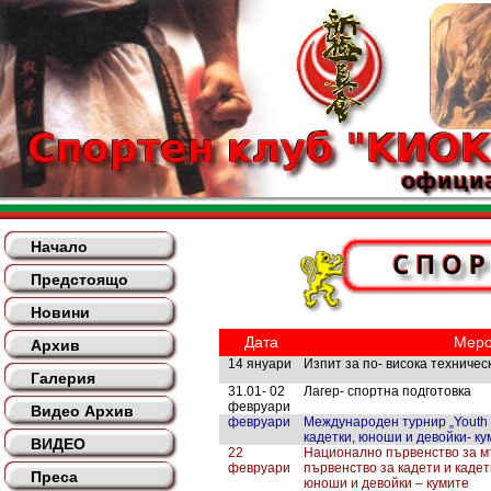
Начало
Предстоящо
Новини
Дата
Меро
Архив
14 януари
Изпит за по- висока техническ
Галерия
31.01- 02
Лагер- спортна подготовка
февруари
Видео Архив
февруари
Международен турнир „Youth 
кадетки, юноши и девойки- ку
ВИДЕО
22
Национално първенство за м
февруари
първенство за кадети и каде
Преса
юноши и девойки – кумите