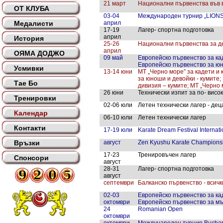
21 март
Национални първенства във в
ОТ КЛУБА
03-04
Международен турнир „LION
Медалисти
април
17-19
Лагер- спортна подготовка
април
История
25-26
Национални първенства за деца
април
ОЯМА ДОДЖО
09 май
Европейско първенство за кад
Европейско първенство за юно
Усмивки
13-14 юни
МТ „Черно море” за кадети и 
за юноши и девойки - кумите;
Тае Бо
дивизия – кумите; МТ „Черно м
26 юни
Технически изпит за по- висок
Тренировки
02-06 юли
Летен технически лагер - деца
Календар
06-10 юли
Летен технически лагер
Контакти
17-19 юли
Karate Dream Festival Interna
Връзки
август
Zen Kyushu Karate Champions
17-23
Тренировъчен лагер
Спонсори
август
28-31
Лагер- спортна подготовка
август
септември
Балканско първенство - всичк
02-03
Европейско първенство за кад
октомври
Европейско първенство за мъж
24
Romanian Open
октомври