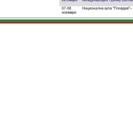
октомври
Международен турнир Buchar
07-08
Национална купа "Пловдив"– з
ноември