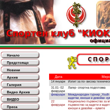
Начало
Предстоящо
Новини
Дата
Меро
Архив
14 януари
Изпит за по- висока техническ
Галерия
31.01- 02
Лагер- спортна подготовка
февруари
Видео Архив
февруари
Международен турнир „Youth 
кадетки, юноши и девойки- ку
ВИДЕО
22
Национално първенство за м
февруари
първенство за кадети и каде
Преса
юноши и девойки – кумите