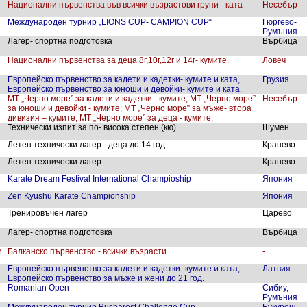
Национални първенства във всички възрастови групи - ката
Несебър
Международен турнир „LIONS CUP- CAMPION CUP“
Гюргево-
Румъния
Лагер- спортна подготовка
Върбица
Национални първенства за деца 8г,10г,12г и 14г- кумите.
Ловеч
Европейско първенство за кадети и кадетки- кумите и ката,
Грузия
Европейско първенство за юноши и девойки- кумите и ката.
МТ „Черно море” за кадети и кадетки - кумите; МТ „Черно море”
Несебър
за юноши и девойки - кумите; МТ „Черно море” за мъже- втора
дивизия – кумите; МТ „Черно море” за деца - кумите;
Технически изпит за по- висока степен (кю)
Шумен
Летен технически лагер - деца до 14 год.
Кранево
Летен технически лагер
Кранево
Karate Dream Festival International Champioship
Япония
Zen Kyushu Karate Championship
Япония
Тренировъчен лагер
Царево
Лагер- спортна подготовка
Върбица
и
Балканско първенство - всички възрасти
-
Европейско първенство за кадети и кадетки- кумите и ката,
Латвия
Европейско първенство за мъже и жени до 21 год.
Romanian Open
Сибиу,
Румъния