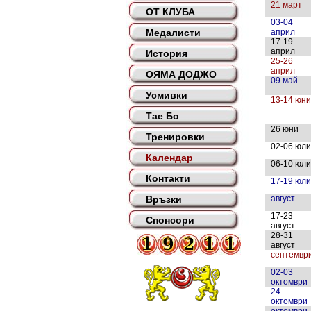
21 март
ОТ КЛУБА
03-04
Медалисти
април
17-19
април
История
25-26
април
ОЯМА ДОДЖО
09 май
Усмивки
13-14 юни
Тае Бо
26 юни
Тренировки
02-06 юли
Календар
06-10 юли
Контакти
17-19 юли
Връзки
август
17-23
Спонсори
август
28-31
август
септемвр
02-03
октомври
24
октомври