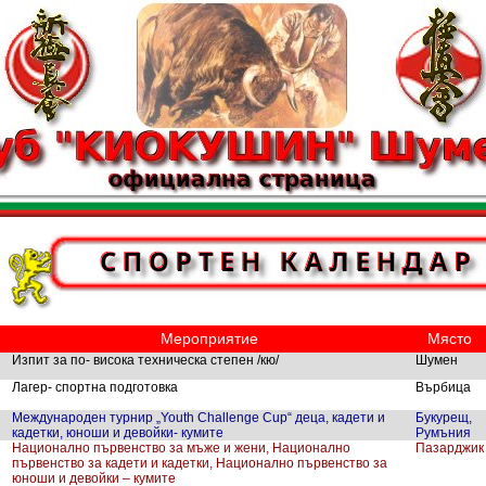
Мероприятие
Място
Изпит за по- висока техническа степен /кю/
Шумен
Лагер- спортна подготовка
Върбица
Международен турнир „Youth Challenge Cup“ деца, кадети и
Букурещ,
кадетки, юноши и девойки- кумите
Румъния
Национално първенство за мъже и жени, Национално
Пазарджик
първенство за кадети и кадетки, Национално първенство за
юноши и девойки – кумите