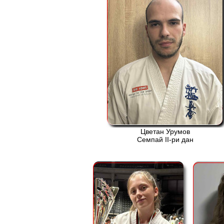
Цветан Урумов
Семпай ІІ-ри дан