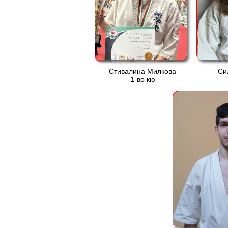
Стивалина Милкова
Си
1-во кю