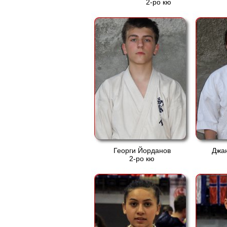
2-ро кю
Георги Йорданов
Джа
2-ро кю