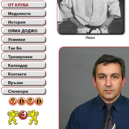
ОТ КЛУБА
Медалисти
История
ОЯМА ДОДЖО
Иван
Усмивки
Тае Бо
Тренировки
Календар
Контакти
Връзки
Спонсори