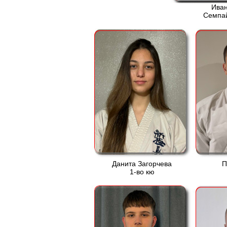
Иван
Семпай
Данита Загорчева
П
1-во кю