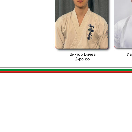
Виктор Вичев
Ив
2-ро кю