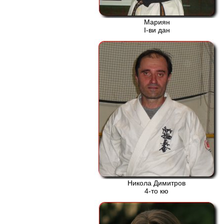
Мариян
І-ви дан
Никола Димитров
4-то кю