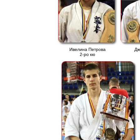
Ивелина Петрова
Дж
2-ро кю