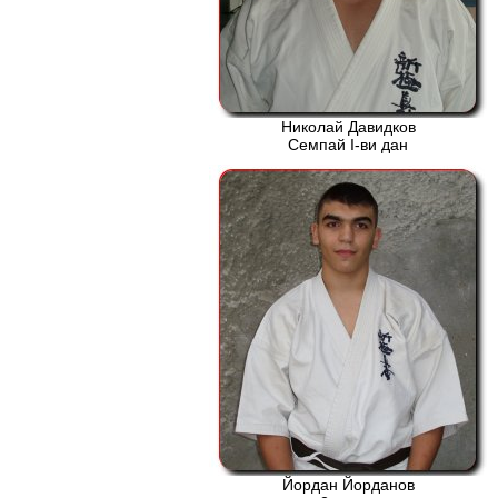
Николай Давидков
Семпай І-ви дан
Йордан Йорданов