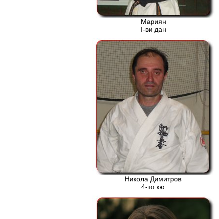
Мариян
І-ви дан
Никола Димитров
4-то кю