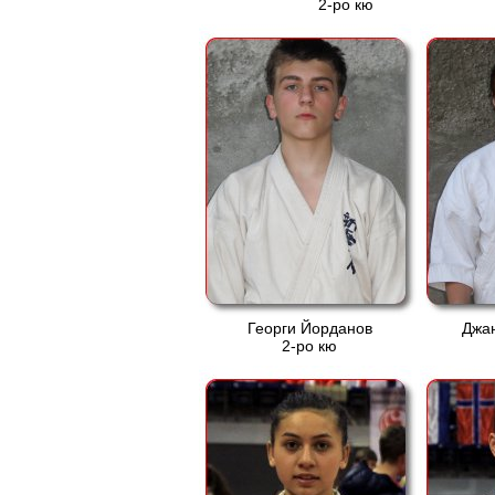
2-ро кю
Георги Йорданов
Джа
2-ро кю