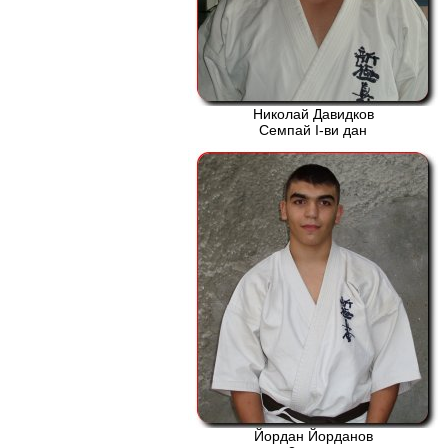
Николай Давидков
Семпай І-ви дан
Йордан Йорданов