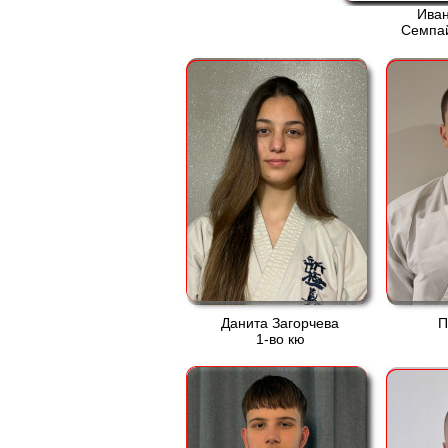
Иван
Семпай
Данита Загорчева
П
1-во кю