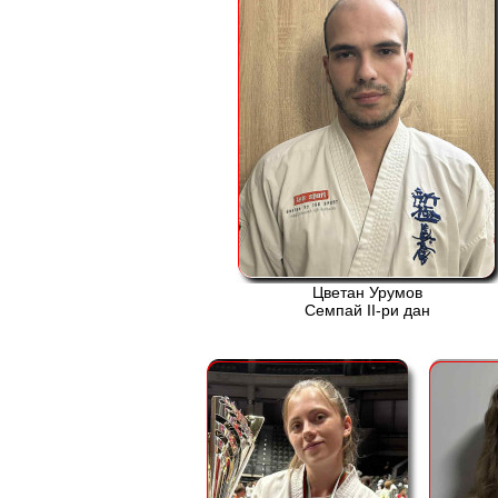
Цветан Урумов
Семпай ІІ-ри дан