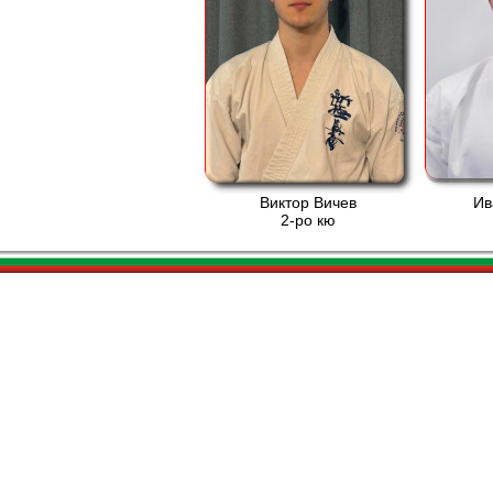
Виктор Вичев
Ив
2-ро кю