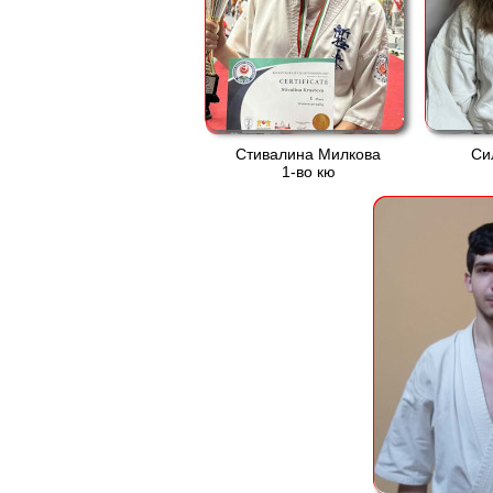
Стивалина Милкова
Си
1-во кю