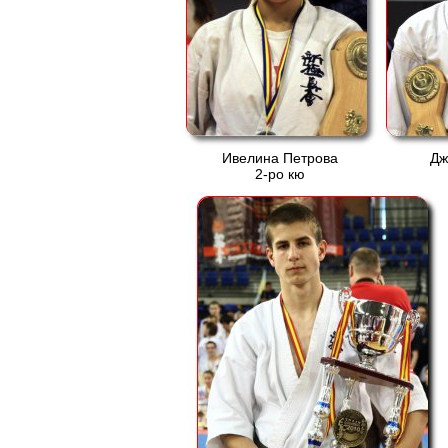
Ивелина Петрова
Дж
2-ро кю