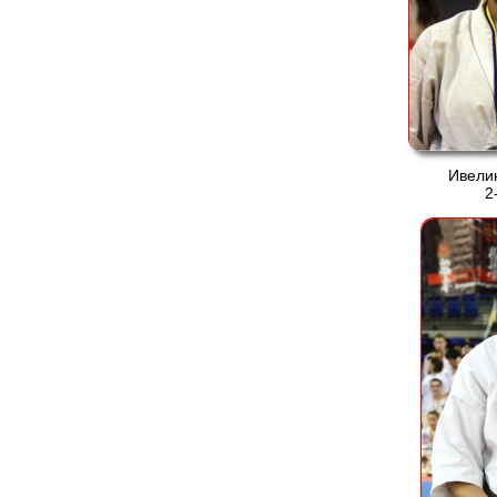
Ивели
2