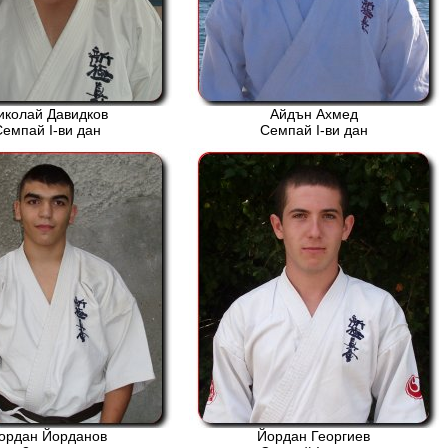
иколай Давидков
Айдън Ахмед
Семпай І-ви дан
Семпай І-ви дан
ордан Йорданов
Йордан Георгиев