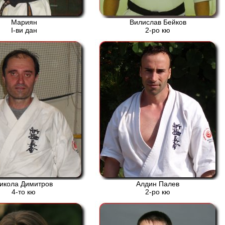
Мариян
Вилислав Бейков
І-ви дан
2-ро кю
икола Димитров
Алдин Палев
4-то кю
2-ро кю