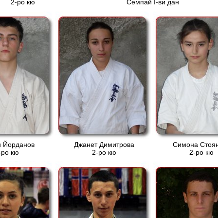
2-ро кю
Семпай І-ви дан
и Йорданов
Джанет Димитрова
Симона Стоя
-ро кю
2-ро кю
2-ро кю