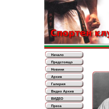
Начало
Предстоящо
Новини
Архив
Галерия
Видео Архив
ВИДЕО
Преса