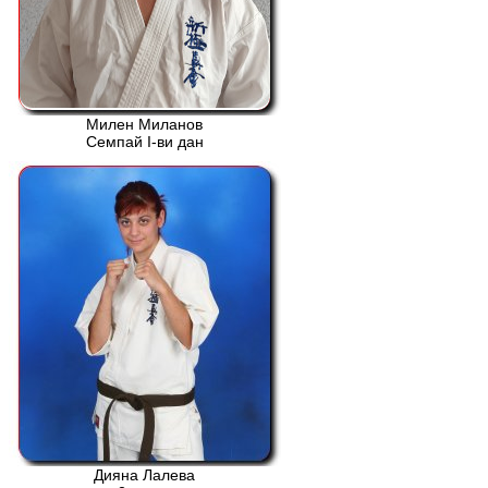
Милен Миланов
Семпай І-ви дан
Дияна Лалева