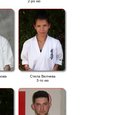
2-ро кю
нова
Стела Велчева
3-то кю