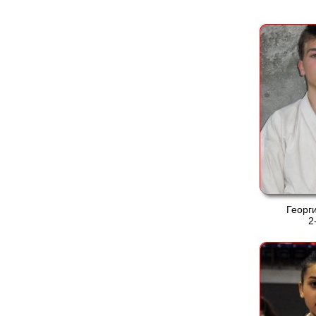
Георг
2