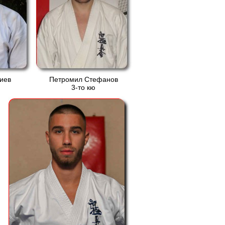
иев
Петромил Стефанов
3-то кю