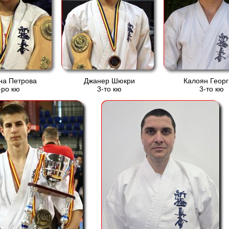
на Петрова
Джанер Шюкри
Калоян Георг
-ро кю
3-то кю
3-то кю