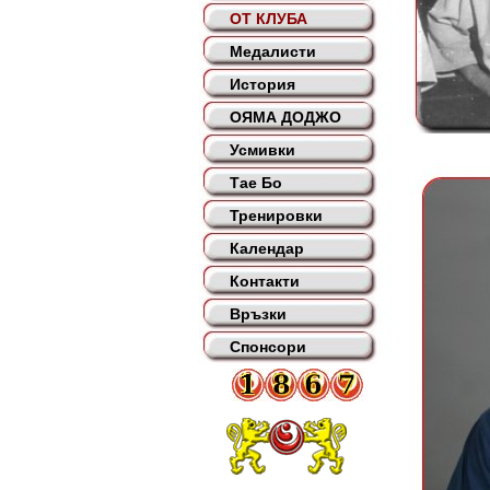
ОТ КЛУБА
Медалисти
История
ОЯМА ДОДЖО
Усмивки
Тае Бо
Тренировки
Календар
Контакти
Връзки
Спонсори