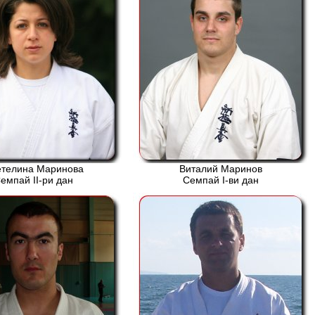
етелина Маринова
Виталий Маринов
емпай ІІ-ри дан
Семпай І-ви дан