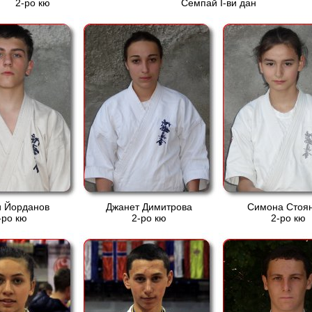
2-ро кю
Семпай І-ви дан
и Йорданов
Джанет Димитрова
Симона Стоя
-ро кю
2-ро кю
2-ро кю