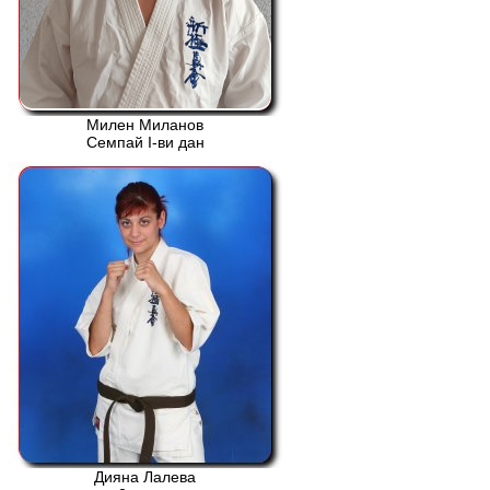
Милен Миланов
Семпай І-ви дан
Дияна Лалева