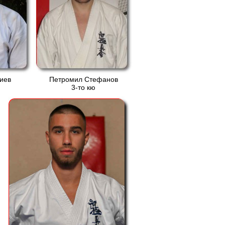
иев
Петромил Стефанов
3-то кю