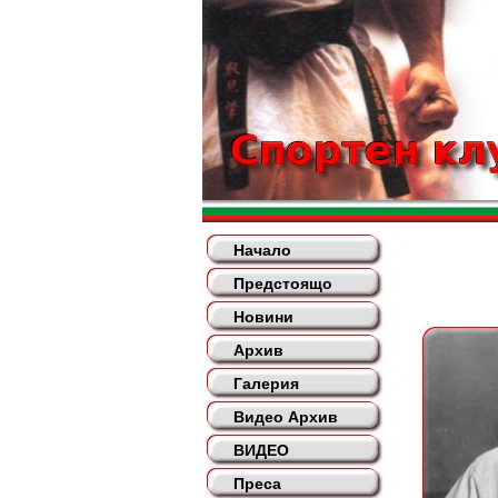
Начало
Предстоящо
Новини
Архив
Галерия
Видео Архив
ВИДЕО
Преса