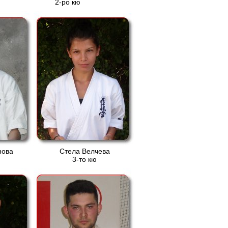
2-ро кю
нова
Стела Велчева
3-то кю