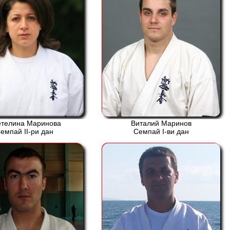
етелина Маринова
Виталий Маринов
емпай ІІ-ри дан
Семпай І-ви дан