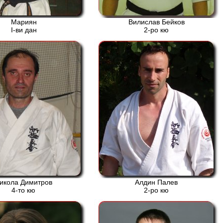
Мариян
Вилислав Бейков
І-ви дан
2-ро кю
икола Димитров
Алдин Палев
4-то кю
2-ро кю