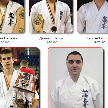
на Петрова
Джанер Шюкри
Калоян Георг
-ро кю
3-то кю
3-то кю