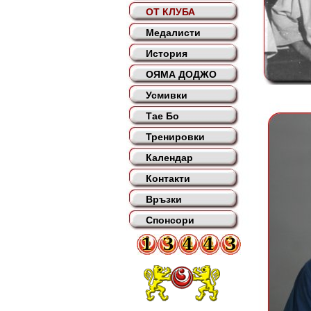
ОТ КЛУБА
Медалисти
История
ОЯМА ДОДЖО
Усмивки
Тае Бо
Тренировки
Календар
Контакти
Връзки
Спонсори