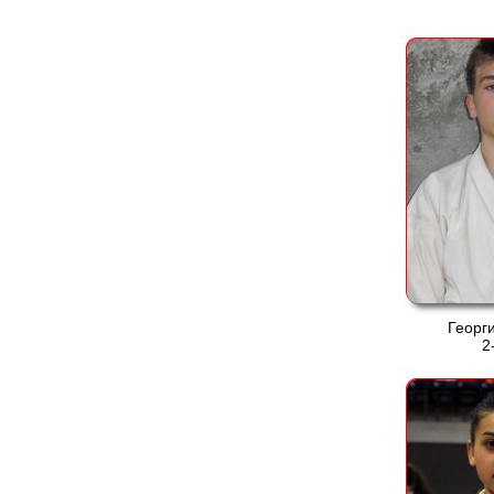
Георг
2