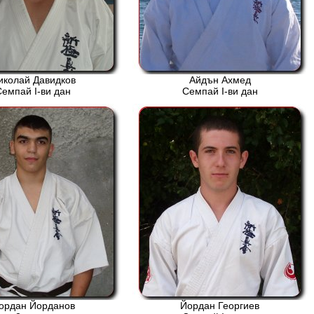
иколай Давидков
Айдън Ахмед
Семпай І-ви дан
Семпай І-ви дан
ордан Йорданов
Йордан Георгиев