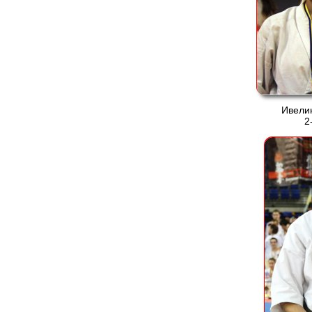
Ивели
2