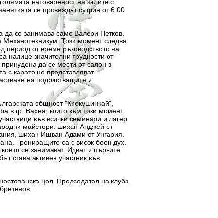
 голямата натовареност на залите с
занятията се провеждат сутрин от 6:00
а се занимава само Валери Петков.
ия Механотехникум. Този момент следва
лед период от време ръководството на
 са налице значителни трудности от
 принудена да се мести от салон в
та с карате не представляват
растване на подрастващите и
гарската общност "Киокушинкай",
ба в гр. Варна, който към този момент
 участници във всички семинари и лагер
народни майстори: шихан Анджей от
ания, шихан Ищван Адами от Унгария.
рана. Трениращите са с висок боен дух,
 което се занимават. Идват и първите
бът става активен участник във
стопанска цел. Председател на клуба
бретенов.