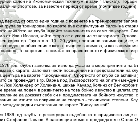
урния салон на Икономическия техникум, в зали "Плиска"). Поради
злични спортове, за известен период от време (почти две години) 
 от около една година с воденето на тренировките започва д
а група за тренировки по карате във физкултурния салон на стар
като началото на клуба, в който заниманията са само по карате. С
ма от Иван Иванов, който скоро се е уволнил от казармата. Отново
ен характер. Групата от 10 - 20 души, постоянно занимаващи се, е
ава редовно обяснения с какво точно се занимава, и как занимания
пасност, а напротив - спомагат за нравственото и физическото из
. клубът започва активно да участва в мероприятията на Бъл
имава с карате. Започват чести посещения на представители на клу
 центъра на карате "Киокушинкай". Спортисти от клуба са активни
оито се провеждат в гр. Варна под ръководството на опитни между
н Люк Холандер от Холандия, шихан Хауард Колинз от Великобрит
е време на подем в развитието на това бойно изкуство в цялата ст
желание да докажат себе си и предимствата на бойното изкуство, с
ания на изпити за покриване на спортно - технически степени. Клу
и международни състезания по карате "Киокушинкай".
од. клубът е регистриран съдебно като юридическо лице с не
рит Стефанов Павлов. В настоящия момент председател е Стоян О