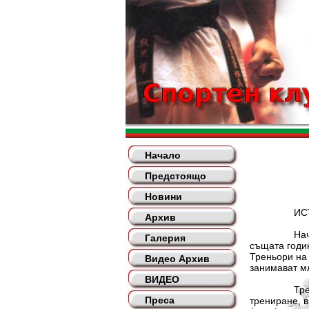
Начало
Предстоящо
Новини
ИСТОРИ
Архив
Началото на
Галерия
същата годин
Треньори на 
Видео Архив
занимават мл
ВИДЕО
Тренировъчн
Преса
трениране, в