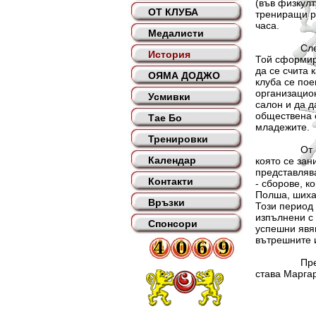
(във физкулт
ОТ КЛУБА
трениращи ра
часа.
Медалисти
След период
История
Той сформир
да се счита 
ОЯМА ДОДЖО
клуба се пое
организацион
Усмивки
салон и да д
обществена о
Тае Бо
младежите.
Тренировки
От 1978 год
Календар
която се зан
представлява
Контакти
- сборове, к
Полша, шиха
Връзки
Този период 
изпълнени с 
Спонсори
успешни явяв
вътрешните 
През 1989 г
става Марга