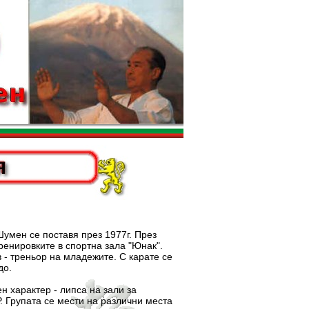
ен се поставя през 1977г. През
ренировките в спортна зала "Юнак".
 - треньор на младежите. С карате се
до.
арактер - липса на зали за
. Групата се мести на различни места