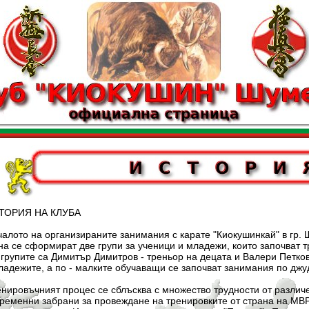
Я НА КЛУБА
 организираните занимания с карате "Киокушинкай" в гр. Шум
а се сформират две групи за ученици и младежи, които започват т
групите са Димитър Димитров - треньор на децата и Валери Петков
адежите, а по - малките обучаващи се започват занимания по джу
ият процес се сблъсква с множество трудности от различен х
ременни забрани за провеждане на тренировките от страна на МВР