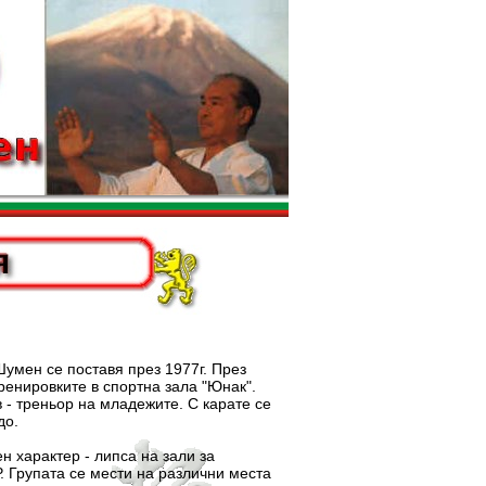
ен се поставя през 1977г. През
ренировките в спортна зала "Юнак".
 - треньор на младежите. С карате се
до.
арактер - липса на зали за
. Групата се мести на различни места