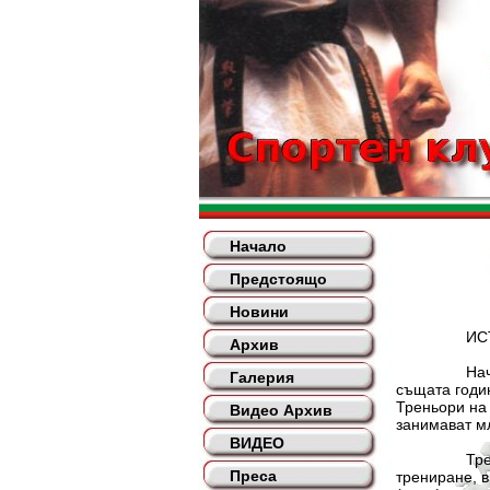
Начало
Предстоящо
Новини
ИСТОРИ
Архив
Началото на
Галерия
същата годин
Треньори на 
Видео Архив
занимават мл
ВИДЕО
Тренировъчн
Преса
трениране, в