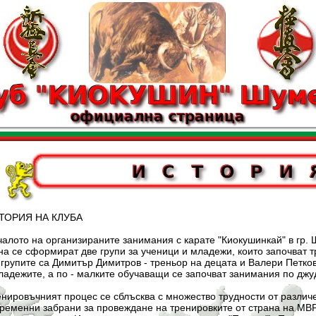
Я НА КЛУБА
 организираните занимания с карате "Киокушинкай" в гр. Шум
а се сформират две групи за ученици и младежи, които започват т
групите са Димитър Димитров - треньор на децата и Валери Петков
адежите, а по - малките обучаващи се започват занимания по джу
ият процес се сблъсква с множество трудности от различен х
ременни забрани за провеждане на тренировките от страна на МВР