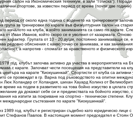
урния салон на Икономическия техникум, в зали "Плиска"). Поради
злични спортове, за известен период от време (почти две години) 
 от около една година с воденето на тренировките започва д
а група за тренировки по карате във физкултурния салон на стар
като началото на клуба, в който заниманията са само по карате. С
ма от Иван Иванов, който скоро се е уволнил от казармата. Отново
ен характер. Групата от 10 - 20 души, постоянно занимаващи се, е
ава редовно обяснения с какво точно се занимава, и как занимания
пасност, а напротив - спомагат за нравственото и физическото из
. клубът започва активно да участва в мероприятията на Бъл
имава с карате. Започват чести посещения на представители на клу
 центъра на карате "Киокушинкай". Спортисти от клуба са активни
оито се провеждат в гр. Варна под ръководството на опитни между
н Люк Холандер от Холандия, шихан Хауард Колинз от Великобрит
е време на подем в развитието на това бойно изкуство в цялата ст
желание да докажат себе си и предимствата на бойното изкуство, с
ания на изпити за покриване на спортно - технически степени. Клу
и международни състезания по карате "Киокушинкай".
од. клубът е регистриран съдебно като юридическо лице с не
рит Стефанов Павлов. В настоящия момент председател е Стоян О