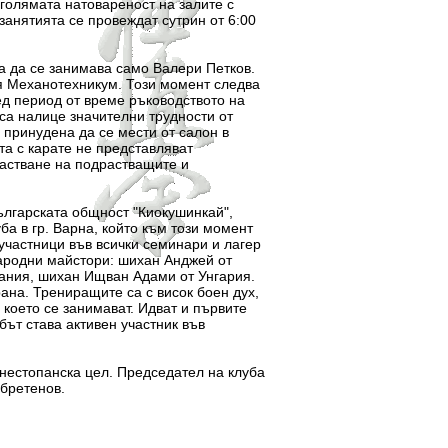
 голямата натовареност на залите с
занятията се провеждат сутрин от 6:00
а се занимава само Валери Петков.
ия Механотехникум. Този момент следва
лед период от време ръководството на
 са налице значителни трудности от
 принудена да се мести от салон в
та с карате не представляват
растване на подрастващите и
гарската общност "Киокушинкай",
ба в гр. Варна, който към този момент
 участници във всички семинари и лагер
народни майстори: шихан Анджей от
ания, шихан Ищван Адами от Унгария.
рана. Трениращите са с висок боен дух,
 което се занимават. Идват и първите
бът става активен участник във
стопанска цел. Председател на клуба
бретенов.