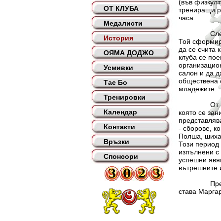
(във физкулт
ОТ КЛУБА
трениращи ра
часа.
Медалисти
След период
История
Той сформир
да се счита 
ОЯМА ДОДЖО
клуба се пое
организацион
Усмивки
салон и да д
обществена о
Тае Бо
младежите.
Тренировки
От 1978 год
Календар
която се зан
представлява
Контакти
- сборове, к
Полша, шиха
Връзки
Този период 
изпълнени с 
Спонсори
успешни явяв
вътрешните 
През 1989 г
става Марга