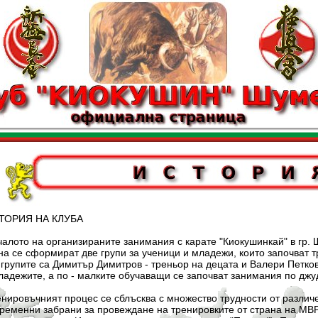
Я НА КЛУБА
 организираните занимания с карате "Киокушинкай" в гр. Шум
а се сформират две групи за ученици и младежи, които започват т
групите са Димитър Димитров - треньор на децата и Валери Петков
адежите, а по - малките обучаващи се започват занимания по джу
ият процес се сблъсква с множество трудности от различен х
ременни забрани за провеждане на тренировките от страна на МВР