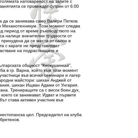
 голямата натовареност на залите с
занятията се провеждат сутрин от 6:00
а се занимава само Валери Петков.
ия Механотехникум. Този момент следва
лед период от време ръководството на
 са налице значителни трудности от
 принудена да се мести от салон в
та с карате не представляват
растване на подрастващите и
гарската общност "Киокушинкай",
ба в гр. Варна, който към този момент
 участници във всички семинари и лагер
народни майстори: шихан Анджей от
ания, шихан Ищван Адами от Унгария.
рана. Трениращите са с висок боен дух,
 което се занимават. Идват и първите
бът става активен участник във
стопанска цел. Председател на клуба
бретенов.