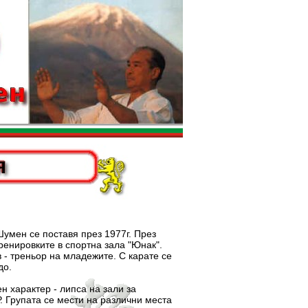
ен се поставя през 1977г. През
ренировките в спортна зала "Юнак".
 - треньор на младежите. С карате се
до.
арактер - липса на зали за
. Групата се мести на различни места