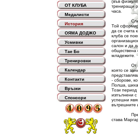
(във физкулт
ОТ КЛУБА
трениращи ра
часа.
Медалисти
След период
История
Той сформир
да се счита 
ОЯМА ДОДЖО
клуба се пое
организацион
Усмивки
салон и да д
обществена о
Тае Бо
младежите.
Тренировки
От 1978 год
Календар
която се зан
представлява
Контакти
- сборове, к
Полша, шиха
Връзки
Този период 
изпълнени с 
Спонсори
успешни явяв
вътрешните 
През 1989 г
става Марга