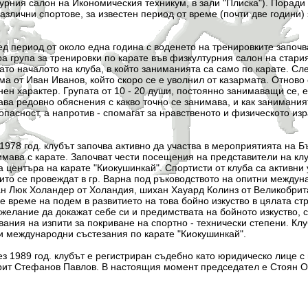
урния салон на Икономическия техникум, в зали "Плиска"). Поради
злични спортове, за известен период от време (почти две години) 
 от около една година с воденето на тренировките започва д
а група за тренировки по карате във физкултурния салон на стар
като началото на клуба, в който заниманията са само по карате. С
ма от Иван Иванов, който скоро се е уволнил от казармата. Отново
ен характер. Групата от 10 - 20 души, постоянно занимаващи се, е
ава редовно обяснения с какво точно се занимава, и как занимания
пасност, а напротив - спомагат за нравственото и физическото из
. клубът започва активно да участва в мероприятията на Бъл
имава с карате. Започват чести посещения на представители на клу
 центъра на карате "Киокушинкай". Спортисти от клуба са активни
оито се провеждат в гр. Варна под ръководството на опитни между
н Люк Холандер от Холандия, шихан Хауард Колинз от Великобрит
е време на подем в развитието на това бойно изкуство в цялата ст
желание да докажат себе си и предимствата на бойното изкуство, с
ания на изпити за покриване на спортно - технически степени. Клу
и международни състезания по карате "Киокушинкай".
од. клубът е регистриран съдебно като юридическо лице с не
рит Стефанов Павлов. В настоящия момент председател е Стоян О