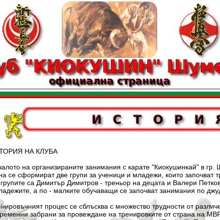
Я НА КЛУБА
 организираните занимания с карате "Киокушинкай" в гр. Шум
а се сформират две групи за ученици и младежи, които започват т
групите са Димитър Димитров - треньор на децата и Валери Петков
адежите, а по - малките обучаващи се започват занимания по джу
ият процес се сблъсква с множество трудности от различен х
ременни забрани за провеждане на тренировките от страна на МВР