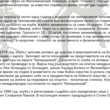
урния салон на Икономическия техникум, в зали "Плиска"). Поради
злични спортове, за известен период от време (почти две години) 
 от около една година с воденето на тренировките започва д
а група за тренировки по карате във физкултурния салон на стар
като началото на клуба, в който заниманията са само по карате. С
ма от Иван Иванов, който скоро се е уволнил от казармата. Отново
ен характер. Групата от 10 - 20 души, постоянно занимаващи се, е
ава редовно обяснения с какво точно се занимава, и как занимания
пасност, а напротив - спомагат за нравственото и физическото из
. клубът започва активно да участва в мероприятията на Бъл
имава с карате. Започват чести посещения на представители на клу
 центъра на карате "Киокушинкай". Спортисти от клуба са активни
оито се провеждат в гр. Варна под ръководството на опитни между
н Люк Холандер от Холандия, шихан Хауард Колинз от Великобрит
е време на подем в развитието на това бойно изкуство в цялата ст
желание да докажат себе си и предимствата на бойното изкуство, с
ания на изпити за покриване на спортно - технически степени. Клу
и международни състезания по карате "Киокушинкай".
од. клубът е регистриран съдебно като юридическо лице с не
рит Стефанов Павлов. В настоящия момент председател е Стоян О