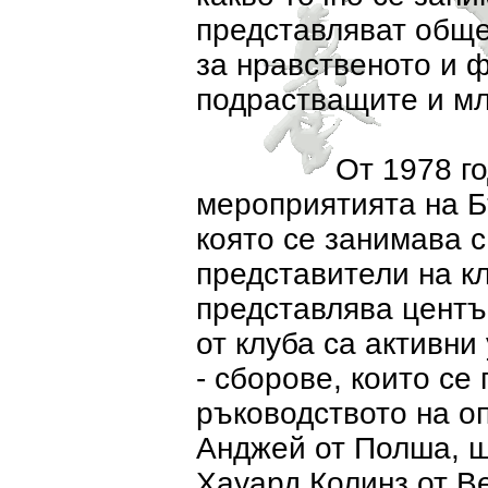
представляват общес
за нравственото и 
подрастващите и м
От 1978 год. клу
мероприятията на Б
която се занимава с
представители на кл
представлява центъ
от клуба са активни
- сборове, които се
ръководството на о
Анджей от Полша, ш
Хауард Колинз от В