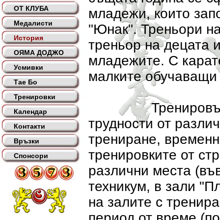
ОТ КЛУБА
младежи, които зап
Медалисти
"Юнак". Треньори н
История
треньор на децата и
ОЯМА ДОДЖО
младежите. С карат
Усмивки
малките обучаващи 
Тае Бо
Тренировки
Тренировъчният 
Календар
трудности от различ
Контакти
трениране, временн
Връзки
тренировките от стр
Спонсори
различни места (въ
техникум, в зали "П
на залите с тренир
период от време (по