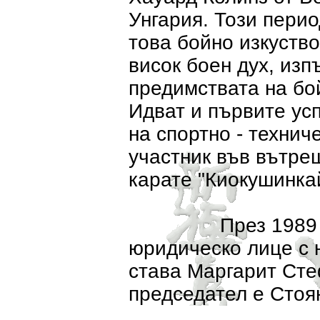
Унгария. Този перио
това бойно изкуство
висок боен дух, изп
предимствата на бой
Идват и първите ус
на спортно - технич
участник във вътре
карате "Киокушинка
През 1989 год. к
юридическо лице с 
става Маргарит Ст
председател е Стоя