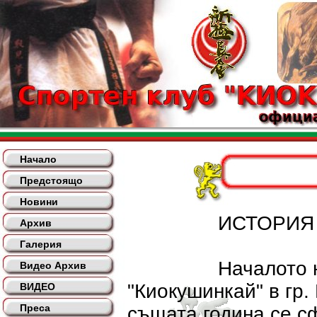
Начало
Предстоящо
Новини
ИСТОРИЯ НА
Архив
Галерия
Началото на орг
Видео Архив
"Киокушинкай" в гр.
ВИДЕО
Преса
същата година се с