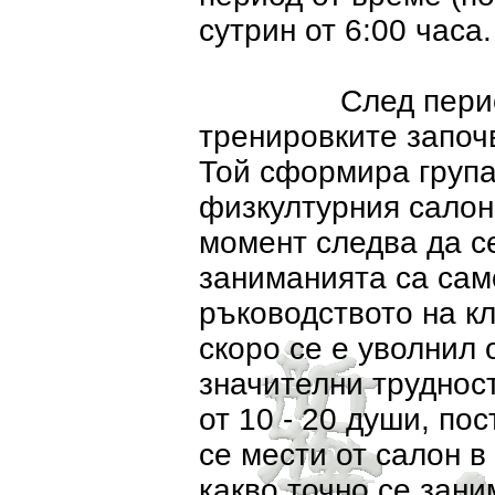
сутрин от 6:00 часа.
След период от 
тренировките започ
Той сформира група
физкултурния салон
момент следва да се
заниманията са сам
ръководството на кл
скоро се е уволнил 
значителни трудност
от 10 - 20 души, по
се мести от салон в
какво точно се зани