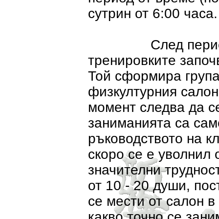
сутрин от 6:00 часа.
След период от 
тренировките започ
Той сформира група
физкултурния салон
момент следва да се
заниманията са сам
ръководството на кл
скоро се е уволнил 
значителни трудност
от 10 - 20 души, по
се мести от салон в
какво точно се зани