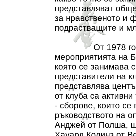
представляват общес
за нравственото и 
подрастващите и м
От 1978 год. клу
мероприятията на Б
която се занимава с
представители на кл
представлява центъ
от клуба са активни
- сборове, които се
ръководството на о
Анджей от Полша, ш
Хауард Колинз от В