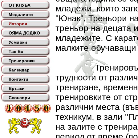
ОТ КЛУБА
младежи, които зап
Медалисти
"Юнак". Треньори н
История
треньор на децата и
ОЯМА ДОДЖО
младежите. С карат
Усмивки
малките обучаващи 
Тае Бо
Тренировки
Тренировъчният 
Календар
трудности от различ
Контакти
трениране, временн
Връзки
тренировките от стр
Спонсори
различни места (въ
техникум, в зали "П
на залите с тренир
период от време (по