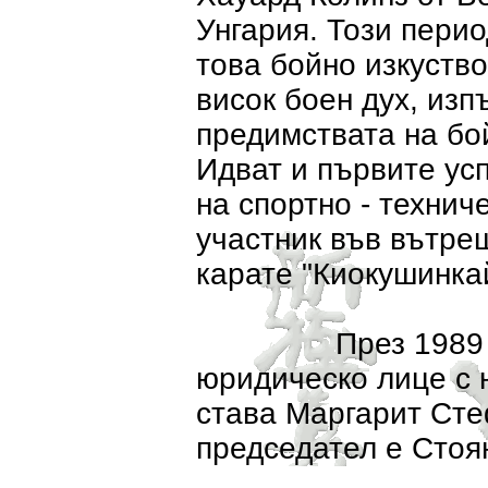
Унгария. Този перио
това бойно изкуство
висок боен дух, изп
предимствата на бой
Идват и първите ус
на спортно - технич
участник във вътре
карате "Киокушинка
През 1989 год. к
юридическо лице с 
става Маргарит Ст
председател е Стоя