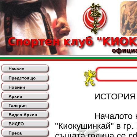
Начало
Предстоящо
Новини
ИСТОРИЯ НА
Архив
Галерия
Началото на орг
Видео Архив
"Киокушинкай" в гр.
ВИДЕО
Преса
същата година се с