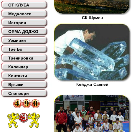
ОТ КЛУБА
Медалисти
СК Шумен
История
ОЯМА ДОДЖО
Усмивки
Тае Бо
Тренировки
Календар
Контакти
Кейджи Санпей
Връзки
Спонсори