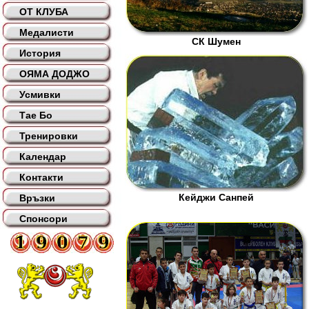
ОТ КЛУБА
Медалисти
СК Шумен
История
ОЯМА ДОДЖО
Усмивки
Тае Бо
Тренировки
Календар
Контакти
Кейджи Санпей
Връзки
Спонсори