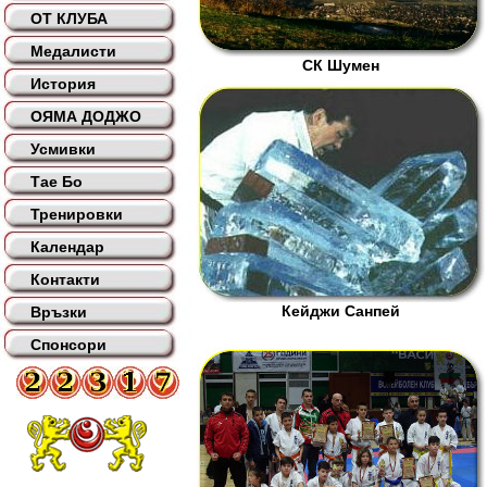
ОТ КЛУБА
Медалисти
СК Шумен
История
ОЯМА ДОДЖО
Усмивки
Тае Бо
Тренировки
Календар
Контакти
Кейджи Санпей
Връзки
Спонсори