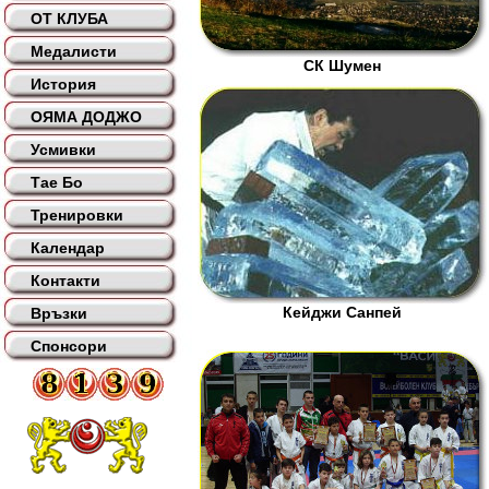
ОТ КЛУБА
Медалисти
СК Шумен
История
ОЯМА ДОДЖО
Усмивки
Тае Бо
Тренировки
Календар
Контакти
Кейджи Санпей
Връзки
Спонсори