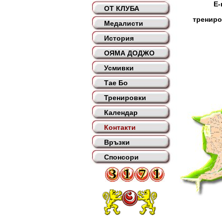
E-
ОТ КЛУБА
тренир
Медалисти
История
ОЯМА ДОДЖО
Усмивки
Тае Бо
Тренировки
Календар
Контакти
Връзки
Спонсори