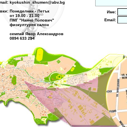
mail:
kyokushin_shumen@abv.bg
овки:
Понеделник - Петък
Име:
от 19.00 - 21.00
Email:
ПМГ "Нанчо Попович"
физкултурен салон
семпай Явор Александров
0894 633 294