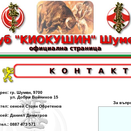
рес:
гр. Шумен, 9700
ул. Добри Войников 15
За въпр
ател:
сенсей Стоян Обретенов
нсей:
Даниел Димитров
тел.:
0887 473 571