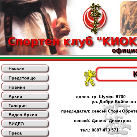
Начало
Предстоящо
Новини
Архив
адрес:
гр. Шумен, 9700
ул. Добри Войников
Галерия
председател:
сенсей Стоян Обрет
Видео Архив
сенсей:
Даниел Димитров
ВИДЕО
тел.:
0887 473 571
Преса