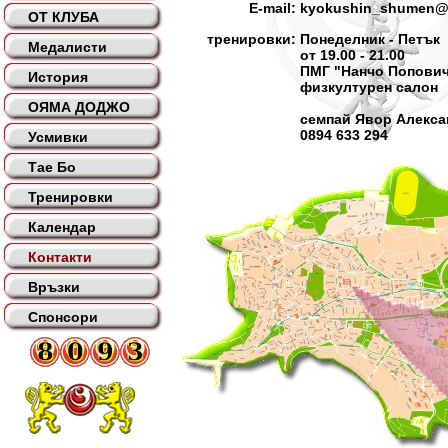
E-mail:
kyokushin_shumen@
ОТ КЛУБА
тренировки:
Понеделник - Петък
Медалисти
от 19.00 - 21.00
ПМГ "Нанчо Попови
История
физкултурен салон
ОЯМА ДОДЖО
семпай Явор Алекс
0894 633 294
Усмивки
Тае Бо
Тренировки
Календар
Контакти
Връзки
Спонсори