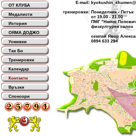
E-mail:
kyokushin_shumen@
ОТ КЛУБА
тренировки:
Понеделник - Петък
Медалисти
от 19.00 - 21.00
ПМГ "Нанчо Попови
История
физкултурен салон
ОЯМА ДОДЖО
семпай Явор Алекс
0894 633 294
Усмивки
Тае Бо
Тренировки
Календар
Контакти
Връзки
Спонсори