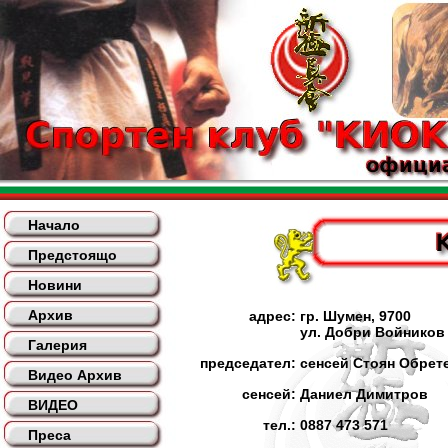
Начало
Предстоящо
Новини
Архив
адрес:
гр. Шумен, 9700
ул. Добри Войников
Галерия
председател:
сенсей Стоян Обрет
Видео Архив
сенсей:
Даниел Димитров
ВИДЕО
тел.:
0887 473 571
Преса