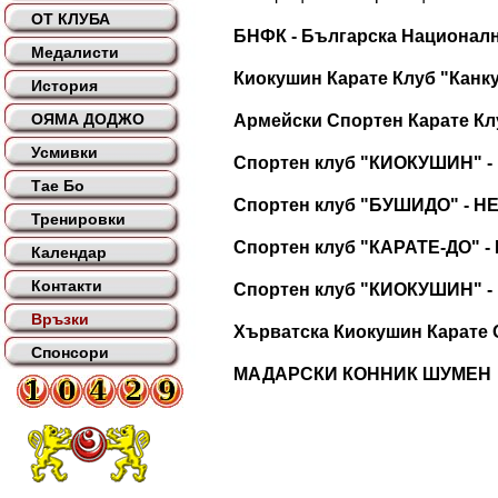
ОТ КЛУБА
БНФК - Българска Национал
Медалисти
Киокушин Карате Клуб "Канку
История
ОЯМА ДОДЖО
Армейски Спортен Карате Кл
Усмивки
Спортен клуб "КИОКУШИН" 
Тае Бо
Спортен клуб "БУШИДО" - 
Тренировки
Спортен клуб "КАРАТЕ-ДО" 
Календар
Контакти
Спортен клуб "КИОКУШИН" -
Връзки
Хърватска Киокушин Карате 
Спонсори
МАДАРСКИ КОННИК ШУМЕН