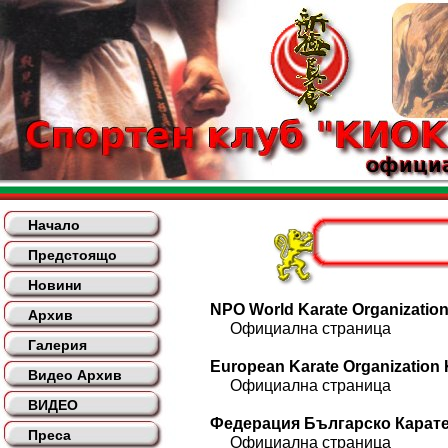
Начало
Предстоящо
Новини
NPO World Karate Organization
Архив
Официална страница
Галерия
European Karate Organization
Видео Архив
Официална страница
ВИДЕО
Федерация Българско Кара
Преса
Официална страница