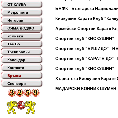
ОТ КЛУБА
БНФК - Българска Национал
Медалисти
Киокушин Карате Клуб "Канку
История
ОЯМА ДОДЖО
Армейски Спортен Карате Кл
Усмивки
Спортен клуб "КИОКУШИН" 
Тае Бо
Спортен клуб "БУШИДО" - 
Тренировки
Спортен клуб "КАРАТЕ-ДО" 
Календар
Контакти
Спортен клуб "КИОКУШИН" -
Връзки
Хърватска Киокушин Карате 
Спонсори
МАДАРСКИ КОННИК ШУМЕН