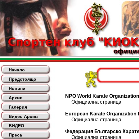
Начало
Предстоящо
Новини
NPO World Karate Organization
Архив
Официална страница
Галерия
European Karate Organization
Видео Архив
Официална страница
ВИДЕО
Федерация Българско Кара
Преса
Официална страница