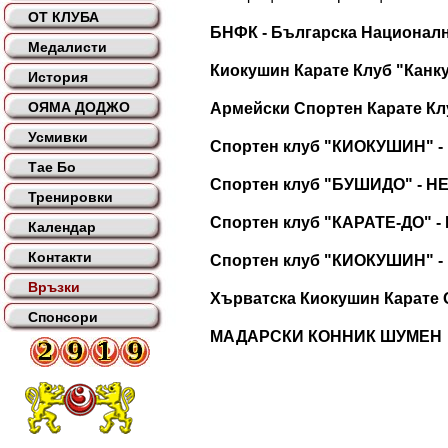
ОТ КЛУБА
БНФК - Българска Национал
Медалисти
Киокушин Карате Клуб "Канку
История
ОЯМА ДОДЖО
Армейски Спортен Карате Кл
Усмивки
Спортен клуб "КИОКУШИН" 
Тае Бо
Спортен клуб "БУШИДО" - 
Тренировки
Спортен клуб "КАРАТЕ-ДО" 
Календар
Контакти
Спортен клуб "КИОКУШИН" -
Връзки
Хърватска Киокушин Карате 
Спонсори
МАДАРСКИ КОННИК ШУМЕН