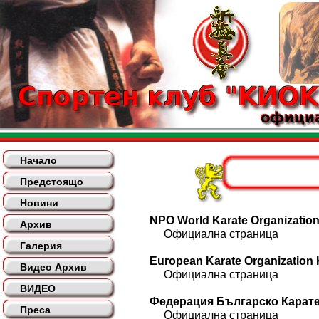
Начало
Предстоящо
Новини
NPO World Karate Organization
Архив
Официална страница
Галерия
European Karate Organization
Видео Архив
Официална страница
ВИДЕО
Федерация Българско Кара
Преса
Официална страница