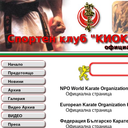
Начало
Предстоящо
Новини
NPO World Karate Organization
Архив
Официална страница
Галерия
European Karate Organization
Видео Архив
Официална страница
ВИДЕО
Федерация Българско Кара
Преса
Официална страница