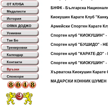
ОТ КЛУБА
БНФК - Българска Национал
Медалисти
Киокушин Карате Клуб "Канку
История
ОЯМА ДОДЖО
Армейски Спортен Карате Кл
Усмивки
Спортен клуб "КИОКУШИН" 
Тае Бо
Спортен клуб "БУШИДО" - 
Тренировки
Спортен клуб "КАРАТЕ-ДО" 
Календар
Контакти
Спортен клуб "КИОКУШИН" -
Връзки
Хърватска Киокушин Карате 
Спонсори
МАДАРСКИ КОННИК ШУМЕН