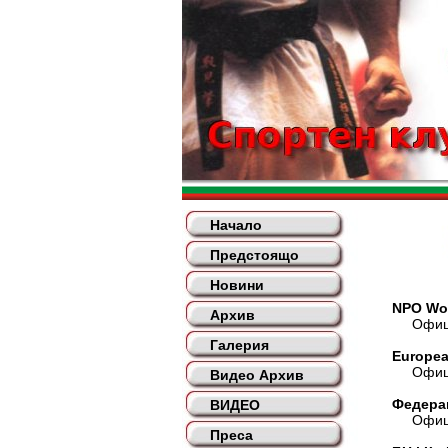
Начало
Предстоящо
Новини
NPO Wor
Архив
Официа
Галерия
Europea
Официа
Видео Архив
Федера
ВИДЕО
Официа
Преса