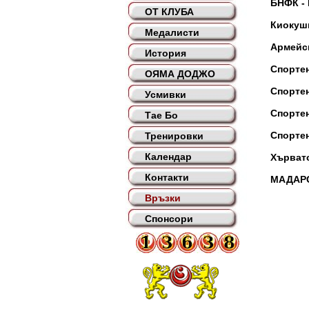
БНФК -
ОТ КЛУБА
Киокуши
Медалисти
Армейск
История
Спорте
ОЯМА ДОДЖО
Спорте
Усмивки
Спорте
Тае Бо
Спорте
Тренировки
Календар
Хърват
Контакти
МАДАР
Връзки
Спонсори