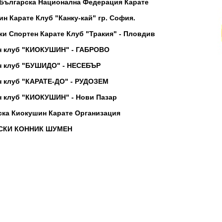
 Българска Национална Федерация Карате
н Карате Клуб "Канку-кай" гр. София.
и Спортен Карате Клуб "Тракия" - Пловдив
н клуб "КИОКУШИН" - ГАБРОВО
н клуб "БУШИДО" - НЕСЕБЪР
н клуб "КАРАТЕ-ДО" - РУДОЗЕМ
н клуб "КИОКУШИН" - Нови Пазар
ска Киокушин Карате Организация
СКИ КОННИК ШУМЕН