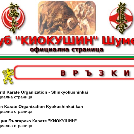
ld Karate Organization - Shinkyokushinkai
лна страница
n Karate Organization Kyokushinkai-kan
лна страница
ция Българско Карате "КИОКУШИН"
лна страница