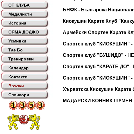
ОТ КЛУБА
БНФК - Българска Национал
Медалисти
Киокушин Карате Клуб "Канку
История
ОЯМА ДОДЖО
Армейски Спортен Карате Кл
Усмивки
Спортен клуб "КИОКУШИН" 
Тае Бо
Спортен клуб "БУШИДО" - 
Тренировки
Спортен клуб "КАРАТЕ-ДО" 
Календар
Контакти
Спортен клуб "КИОКУШИН" -
Връзки
Хърватска Киокушин Карате 
Спонсори
МАДАРСКИ КОННИК ШУМЕН