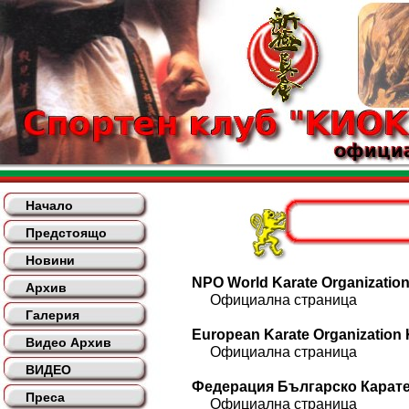
Начало
Предстоящо
Новини
NPO World Karate Organization
Архив
Официална страница
Галерия
European Karate Organization
Видео Архив
Официална страница
ВИДЕО
Федерация Българско Кара
Преса
Официална страница