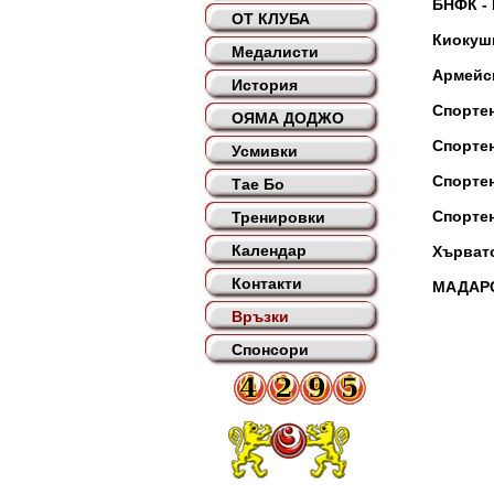
БНФК -
ОТ КЛУБА
Киокуши
Медалисти
Армейск
История
Спорте
ОЯМА ДОДЖО
Спорте
Усмивки
Спорте
Тае Бо
Спорте
Тренировки
Календар
Хърват
Контакти
МАДАР
Връзки
Спонсори