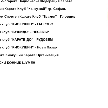
 Българска Национална Федерация Карате
н Карате Клуб "Канку-кай" гр. София.
и Спортен Карате Клуб "Тракия" - Пловдив
н клуб "КИОКУШИН" - ГАБРОВО
н клуб "БУШИДО" - НЕСЕБЪР
н клуб "КАРАТЕ-ДО" - РУДОЗЕМ
н клуб "КИОКУШИН" - Нови Пазар
ска Киокушин Карате Организация
СКИ КОННИК ШУМЕН