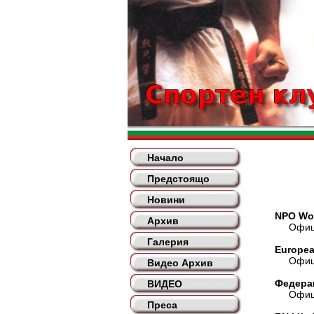
Начало
Предстоящо
Новини
NPO Wor
Архив
Официа
Галерия
Europea
Официа
Видео Архив
Федера
ВИДЕО
Официа
Преса