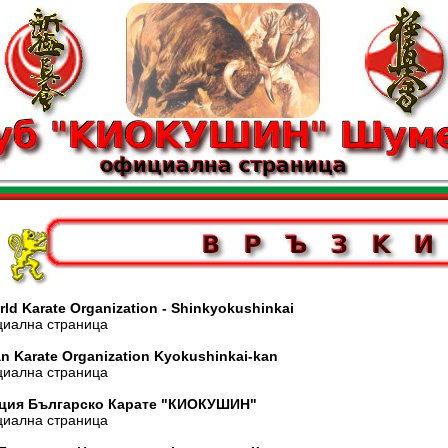
ld Karate Organization - Shinkyokushinkai
лна страница
n Karate Organization Kyokushinkai-kan
лна страница
ция Българско Карате "КИОКУШИН"
лна страница