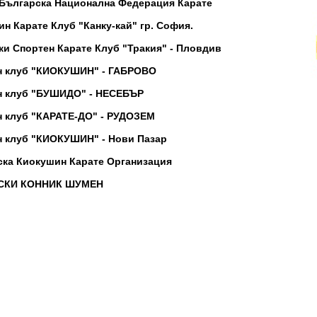
 Българска Национална Федерация Карате
н Карате Клуб "Канку-кай" гр. София.
и Спортен Карате Клуб "Тракия" - Пловдив
н клуб "КИОКУШИН" - ГАБРОВО
н клуб "БУШИДО" - НЕСЕБЪР
н клуб "КАРАТЕ-ДО" - РУДОЗЕМ
н клуб "КИОКУШИН" - Нови Пазар
ска Киокушин Карате Организация
СКИ КОННИК ШУМЕН