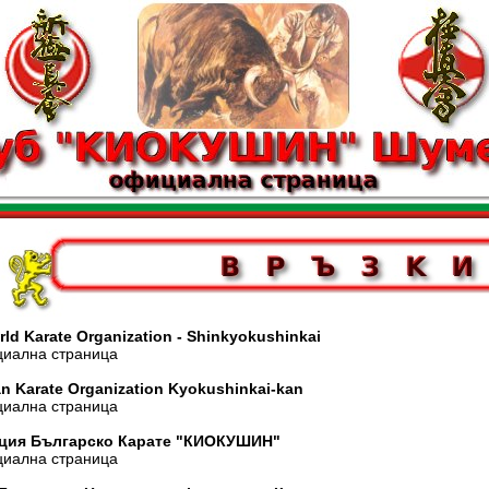
ld Karate Organization - Shinkyokushinkai
лна страница
n Karate Organization Kyokushinkai-kan
лна страница
ция Българско Карате "КИОКУШИН"
лна страница