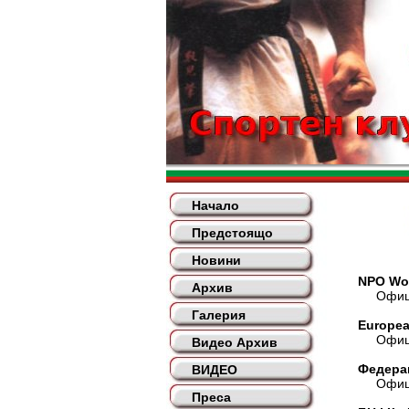
Начало
Предстоящо
Новини
NPO Wor
Архив
Официа
Галерия
Europea
Официа
Видео Архив
Федера
ВИДЕО
Официа
Преса