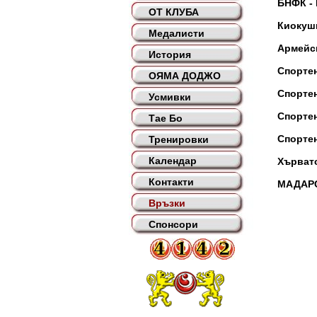
БНФК -
ОТ КЛУБА
Киокуши
Медалисти
Армейск
История
Спорте
ОЯМА ДОДЖО
Спорте
Усмивки
Спорте
Тае Бо
Спорте
Тренировки
Календар
Хърват
Контакти
МАДАР
Връзки
Спонсори