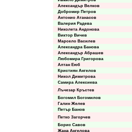
Александър Велков
Добромир Петров
Антонио Атанасов
Валерия Радева
Николета Андонова
Виктор Вичев
Марсело Василев
Александра Банова
Александър Абрашев
Любомира Григорова
Алтан Еюб
Кристиян Ангелов
Никол Димитрова
Самира Алексиева
Лъчезар Кръстев
Богомил Богомилов
Галин Желев
Петър Банов
Петко Загорчев
Борис Савов
Жана Ангелова