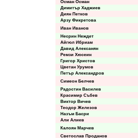
Осман Осман
Димитър Хаджиев
Диян Петков
Арзу Фикретова
Иван Иванов
Несрин Неждет
Айгюл Ибриам
Давид Алексанян
Ремзи Хюсеин
Григор Христов
Цветан Урумов
Петър Александров
Симеон Белчев
Радостин Василев
Красимир Събев
Виктор Вичев
Теодор Железов
Назъм Басри
Али Алиев
Калоян Марчев
Светослав Проданов