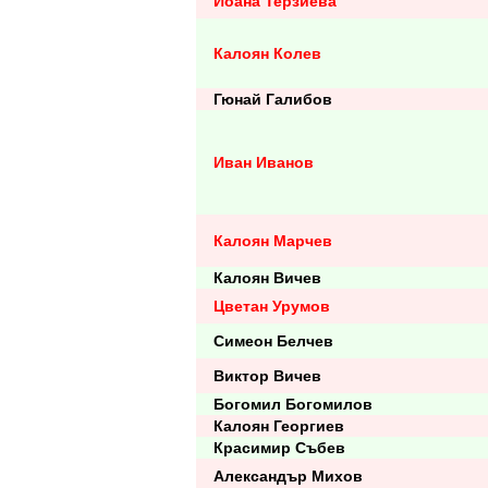
Йоана Терзиева
Калоян Колев
Гюнай Галибов
Иван Иванов
Калоян Марчев
Калоян Вичев
Цветан Урумов
Симеон Белчев
Виктор Вичев
Богомил Богомилов
Калоян Георгиев
Красимир Събев
Александър Михов