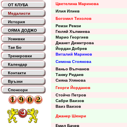
Цветелина Маринова
ОТ КЛУБА
Илия Илиев
Медалисти
Богомил Тихолов
История
Ремзи Ремзи
ОЯМА ДОДЖО
Гюляй Хълмиева
Марио Георгиев
Усмивки
Джанет Димитрова
Тае Бо
Йордан Добрев
Виталий Маринов
Тренировки
Симона Стоянова
Календар
Ваньо Вълчанов
Контакти
Танжу Ридаев
Сияна Улянова
Връзки
Георги Йорданов
Спонсори
Стойчо Петров
Сабри Ваизов
Ваиз Ваизов
Джанер Шюкри
Емил Бачев