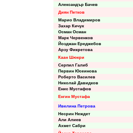
Александър Бачев
Диян Петков
Марио Владимиров
Захар Кичук
Осман Осман
Марк Червенков
Йозджан Ереджебов
Арзу Фикретова
Каан Шюкри
Серпил Галиб
Первин Юсеинова
Роберто Василев
Николай Давидков
Енис Мустафов
Енгин Мустафа
Ивелина Петрова
Несрин Неждет
Али Алиев
Ахмет Сабри