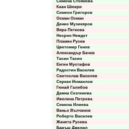
Симона Стоянова
Каан Шюкри
Симеон Григоров
Осман Осман
Денис Музикяров
Вяра Петкова
Несрин Неждет
Пламен Русев
Цветомир Генов
Александър Бачев
Тасин Тасин
Енгин Мустафов
Радостин Василев
Светослав Василев
Серкан Исмаилов
Гюнай Галибов
Дамна Сезгинова
Ивелина Петрова
Симона Илиева
Ваньо Вълчанов
Роберто Василев
Жанета Русева
Баръш Джелил