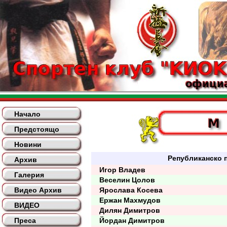
Начало
Предстоящо
Новини
Републиканско п
Архив
Игор Владев
Галерия
Веселин Цолов
Видео Архив
Ярослава Косева
Ержан Махмудов
ВИДЕО
Дилян Димитров
Преса
Йордан Димитров