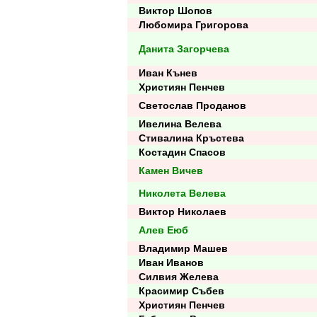
Виктор Шопов
Любомира Григорова
Данита Загорчева
Иван Кънев
Християн Пенчев
Светослав Проданов
Ивелина Велева
Стивалина Кръстева
Костадин Спасов
Камен Вичев
Николета Велева
Виктор Николаев
Алев Еюб
Владимир Машев
Иван Иванов
Силвия Желева
Красимир Събев
Християн Пенчев