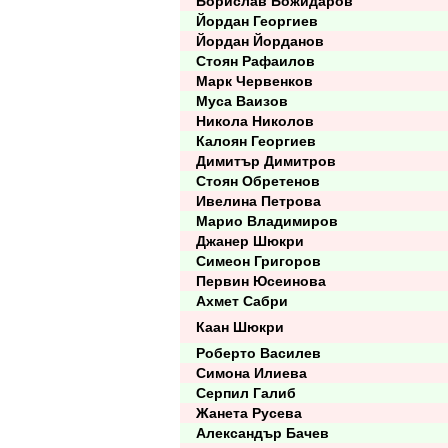
Борислав Божидаров
Йордан Георгиев
Йордан Йорданов
Стоян Рафаилов
Марк Червенков
Муса Ваизов
Никола Николов
Калоян Георгиев
Димитър Димитров
Стоян Обретенов
Ивелина Петрова
Марио Владимиров
Джанер Шюкри
Симеон Григоров
Первин Юсеинова
Ахмет Сабри
Каан Шюкри
Роберто Василев
Симона Илиева
Серпил Галиб
Жанета Русева
Александър Бачев