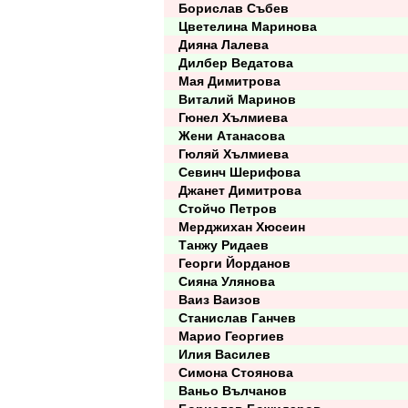
Борислав Събев
Цветелина Маринова
Дияна Лалева
Дилбер Ведатова
Мая Димитрова
Виталий Маринов
Гюнел Хълмиева
Жени Атанасова
Гюляй Хълмиева
Севинч Шерифова
Джанет Димитрова
Стойчо Петров
Мерджихан Хюсеин
Танжу Ридаев
Георги Йорданов
Сияна Улянова
Ваиз Ваизов
Станислав Ганчев
Марио Георгиев
Илия Василев
Симона Стоянова
Ваньо Вълчанов