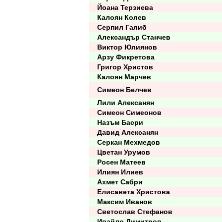
Йоана Терзиева
Калоян Колев
Серпил Галиб
Александър Станчев
Виктор Юлиянов
Арзу Фикретова
Григор Христов
Калоян Марчев
Симеон Белчев
Лили Алексанян
Симеон Симеонов
Назъм Басри
Давид Алексанян
Серкан Мехмедов
Цветан Урумов
Росен Матеев
Илиян Илиев
Ахмет Сабри
Елисавета Христова
Максим Иванов
Светослав Стефанов
Ивайло Димитров