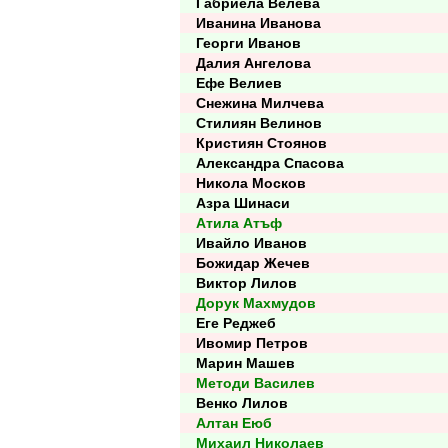
Габриела Велева
Иванина Иванова
Георги Иванов
Далия Ангелова
Ефе Велиев
Снежина Милчева
Стилиян Велинов
Кристиян Стоянов
Александра Спасова
Никола Москов
Азра Шинаси
Атила Атъф
Ивайло Иванов
Божидар Жечев
Виктор Лилов
Дорук Махмудов
Еге Реджеб
Ивомир Петров
Марин Машев
Методи Василев
Венко Лилов
Алтан Еюб
Михаил Николаев