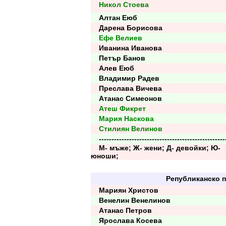
Никол Стоева
Алтан Еюб
Дарена Борисова
Ефе Велиев
Иванина Иванова
Петър Банов
Алев Еюб
Владимир Радев
Преслава Вичева
Атанас Симеонов
Атеш Фикрет
Мария Наскова
Стилиян Велинов
--------------------------------------------------
М- мъже; Ж- жени; Д- девойки; Ю-
юноши;
Републиканско п
Мариян Христов
Венелин Венелинов
Атанас Петров
Ярослава Косева