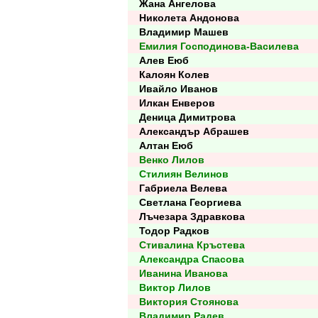
Жана Ангелова
Николета Андонова
Владимир Машев
Емилия Господинова-Василева
Алев Еюб
Калоян Колев
Ивайло Иванов
Илкан Енверов
Деница Димитрова
Александър Абрашев
Алтан Еюб
Венко Лилов
Стилиян Велинов
Габриела Велева
Светлана Георгиева
Лъчезара Здравкова
Тодор Радков
Стивалина Кръстева
Александра Спасова
Иванина Иванова
Виктор Лилов
Виктория Стоянова
Владимир Радев