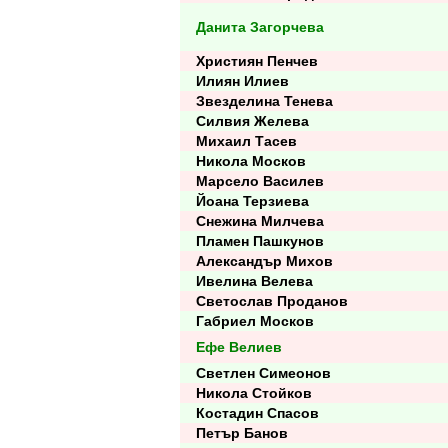
Данита Загорчева
Християн Пенчев
Илиян Илиев
Звезделина Тенева
Силвия Желева
Михаил Тасев
Никола Москов
Марсело Василев
Йоана Терзиева
Снежина Милчева
Пламен Пашкунов
Александър Михов
Ивелина Велева
Светослав Проданов
Габриел Москов
Ефе Велиев
Светлен Симеонов
Никола Стойков
Костадин Спасов
Петър Банов