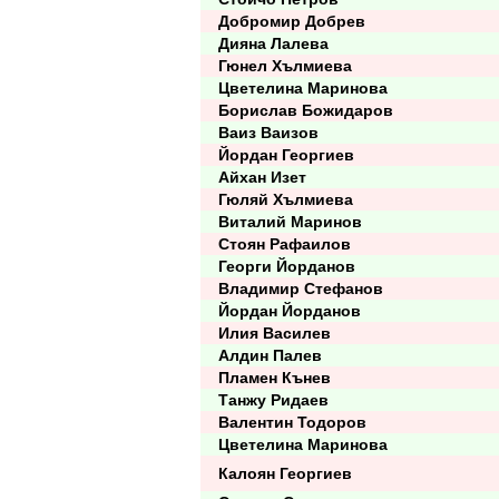
Добромир Добрев
Дияна Лалева
Гюнел Хълмиева
Цветелина Маринова
Борислав Божидаров
Ваиз Ваизов
Йордан Георгиев
Айхан Изет
Гюляй Хълмиева
Виталий Маринов
Стоян Рафаилов
Георги Йорданов
Владимир Стефанов
Йордан Йорданов
Илия Василев
Алдин Палев
Пламен Кънев
Танжу Ридаев
Валентин Тодоров
Цветелина Маринова
Калоян Георгиев