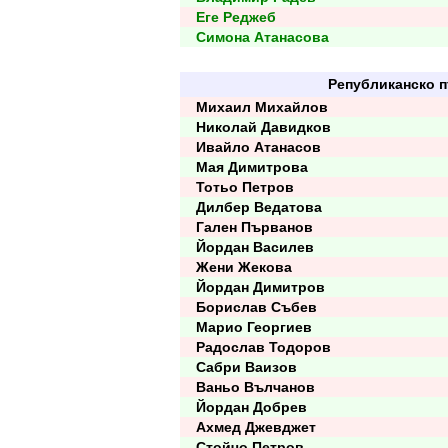
Еге Реджеб
Симона Атанасова
Републиканско п
Михаил Михайлов
Николай Давидков
Ивайло Атанасов
Мая Димитрова
Тотьо Петров
Дилбер Ведатова
Гален Първанов
Йордан Василев
Жени Жекова
Йордан Димитров
Борислав Събев
Марио Георгиев
Радослав Тодоров
Сабри Ваизов
Ваньо Вълчанов
Йордан Добрев
Ахмед Джевджет
Стойчо Петров