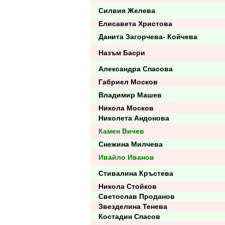
Силвия Желева
Елисавета Христова
Данита Загорчева- Койчева
Назъм Басри
Александра Спасова
Габриел Москов
Владимир Машев
Никола Москов
Николета Андонова
Камен Вичев
Снежина Милчева
Ивайло Иванов
Стивалина Кръстева
Никола Стойков
Светослав Проданов
Звезделина Тенева
Костадин Спасов