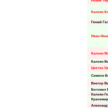
Йоана Те
Калоян К
Гюнай Га
Иван Ива
Калоян М
Калоян В
Цветан У
Симеон Б
Виктор В
Богомил Б
Калоян Ге
Красимир
Александ