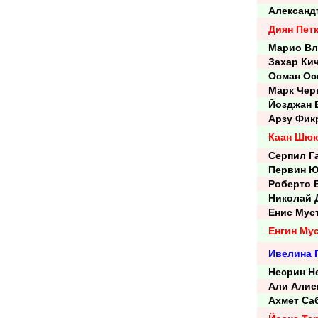
Александъ
Диян Пет
Марио Вл
Захар Кич
Осман Ос
Марк Черв
Йозджан Е
Арзу Фикр
Каан Шю
Серпил Г
Первин Ю
Роберто В
Николай Д
Енис Мус
Енгин Му
Ивелина 
Несрин Не
Али Алие
Ахмет Са