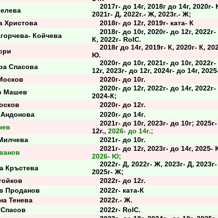
2017г- до 14г, 2018г до 14г, 2020г- 
елева
2021г- Д, 2022г.- Ж, 2023г.- Ж;
 Христова
2018г- до 12г, 2019г- ката- К
2018г- до 10г, 2020г- до 12г, 2022г- 
орчева- Койчева
К, 2022г- RoIC.
2018г до 14г, 2019г- К, 2020г- К, 202
сри
Ю.
2020г- до 10г, 2021г- до 10г, 2022г-
а Спасова
12г, 2023г- до 12г, 2024г- до 14г, 2025
Москов
2020г- до 10г.
2020г- до 12г, 2022г- до 14г, 2022г-
 Машев
2024-К;
осков
2020г- до 12г.
Андонова
2020г- до 14г.
2021г- до 10г, 2023г- до 10г; 2025г-
чев
12г.,
2026- до 14г.;
Милчева
2021г- до 10г.
2021г- до 12г, 2023г- до 14г, 2025- К
ванов
2026- Ю;
2022г- Д, 2022г- Ж, 2023г- Д, 2023г-
 Кръстева
2025г- Ж;
ойков
2022г- до 12г.
 Проданов
2022г- ката-К
а Тенева
2022г.- Ж.
Спасов
2022г- RoIC.