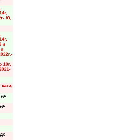
,
14г,
2г- Ю,
,
14г,
К и
 и
022г.-
о 10г,
 2021-
 ката,
М
 до
 до
 до