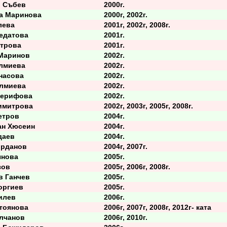
 Събев
2000г.
 Маринова
2000г, 2002г.
лева
2001г, 2002г, 2008г.
датова
2001г.
трова
2001г.
Маринов
2002г.
лмиева
2002г.
асова
2002г.
лмиева
2002г.
ерифова
2002г.
митрова
2002г, 2003г, 2005г, 2008г.
тров
2004г.
н Хюсеин
2004г.
даев
2004г.
рданов
2004г, 2007г.
нова
2005г.
зов
2005г, 2006г, 2008г.
 Ганчев
2005г.
ргиев
2005г.
илев
2006г.
оянова
2006г, 2007г, 2008г, 2012г- ката
лчанов
2006г, 2010г.