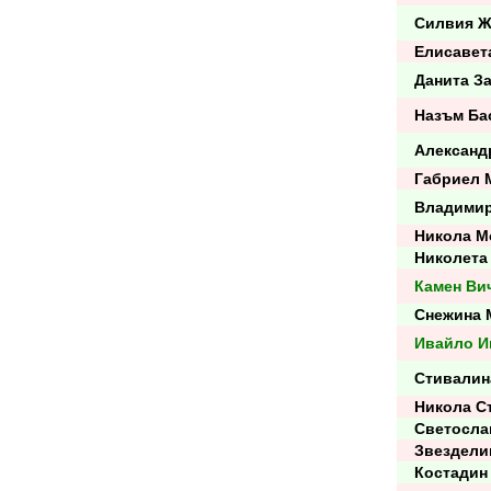
Силвия Ж
Елисавета
Данита Заг
Назъм Ба
Александр
Габриел 
Владимир
Никола М
Николета 
Камен Ви
Снежина 
Ивайло И
Стивалина
Никола Ст
Светослав
Звезделин
Костадин 