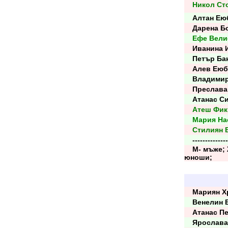
Никол Ст
Алтан Ею
Дарена Бо
Ефе Вели
Иванина И
Петър Ба
Алев Еюб
Владимир
Преслава 
Атанас Си
Атеш Фик
Мария На
Стилиян 
----------------
М- мъже; Ж
юноши;
Мариян Х
Венелин В
Атанас Пе
Ярослава 