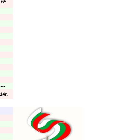
 до
----
14г.