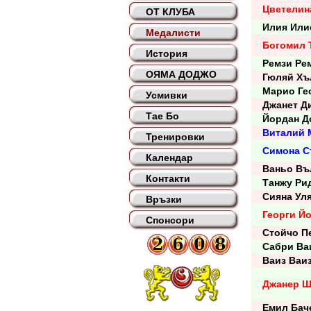
Цветелин
ОТ КЛУБА
Илия Или
Медалисти
Богомил 
История
Ремзи Ре
ОЯМА ДОДЖО
Гюляй Хъ
Марио Гео
Усмивки
Джанет Ди
Тае Бо
Йордан Д
Виталий 
Тренировки
Симона С
Календар
Ваньо Въ
Контакти
Танжу Ри
Сияна Уля
Връзки
Георги Й
Спонсори
Стойчо Пе
Сабри Ва
Ваиз Ваи
Джанер 
Емил Бач