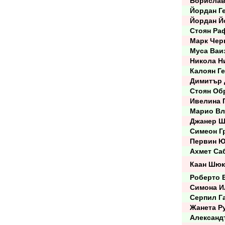
Борислав
Йордан Ге
Йордан Й
Стоян Ра
Марк Черв
Муса Ваи
Никола Н
Калоян Ге
Димитър 
Стоян Обр
Ивелина П
Марио Вл
Джанер Ш
Симеон Гр
Первин Ю
Ахмет Са
Каан Шюк
Роберто В
Симона И
Серпил Г
Жанета Ру
Александъ