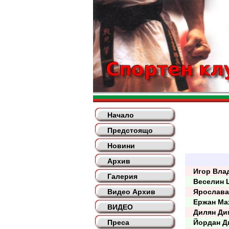
Начало
Предстоящо
Новини
Архив
Игор Вла
Галерия
Веселин 
Видео Архив
Ярослава 
Ержан Ма
ВИДЕО
Дилян Ди
Преса
Йордан Д