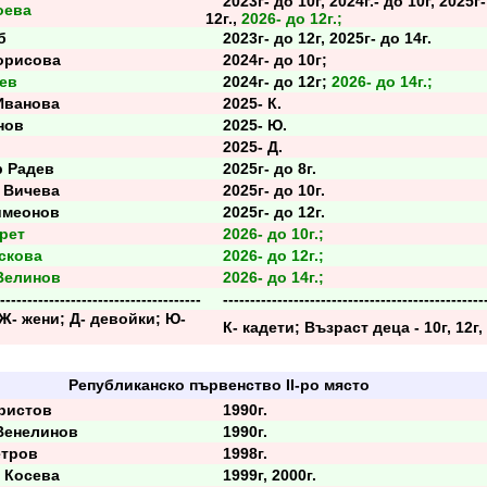
2023г- до 10г, 2024г.- до 10г, 2025г-
оева
12г.,
2026- до 12г.;
б
2023г- до 12г, 2025г- до 14г.
рисова
2024г- до 10г;
ев
2024г- до 12г;
2026- до 14г.;
ванова
2025- К.
нов
2025- Ю.
2025- Д.
 Радев
2025г- до 8г.
Вичева
2025г- до 10г.
меонов
2025г- до 12г.
рет
2026- до 10г.;
скова
2026- до 12г.;
Велинов
2026- до 14г.;
-----------------------------------
------------------------------------------------
- жени; Д- девойки; Ю-
К- кадети; Възраст деца - 10г, 12г, 
Републиканско първенство II-ро място
ристов
1990г.
енелинов
1990г.
тров
1998г.
Косева
1999г, 2000г.