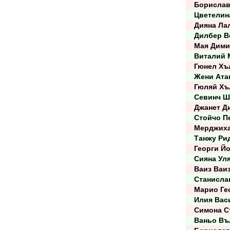
Борислав
Цветелина
Дияна Ла
Дилбер Ве
Мая Дими
Виталий 
Гюнел Хъ
Жени Атан
Гюляй Хъ
Севинч Ш
Джанет Ди
Стойчо Пе
Мерджиха
Танжу Ри
Георги Йо
Сияна Уля
Ваиз Ваи
Станислав
Марио Гео
Илия Вас
Симона Ст
Ваньо Въ