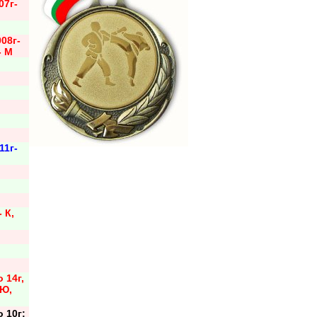
07г-
008г-
- М
11г-
- К,
о 14г,
 Ю,
о 10г;