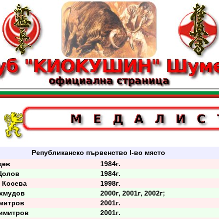
Републиканско първенство I-во място
дев
1984г.
Цолов
1984г.
Косева
1998г.
хмудов
2000г, 2001г, 2002г;
митров
2001г.
имитров
2001г.