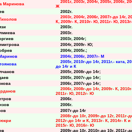
2001г, 2003г, 2004г, 2005г, 2006г, 20
а Маринова
Ж
ев
2002г.
2003г, 2004г, 2006г, 2007г-до 14г, 2
Тихолов
К, 2009г- К, 2010г- Ю, 2011г- Ю, 2013г
мзи
2003г.
лмиева
2003г.
ргиев
2003г, 2004г;
митрова
2004г, 2009г- Ю;
обрев
2004г, 2005г.;
Маринов
2004г, 2006г, 2007г- М
2005г, 2010г-до 14г, 2011г.- ката, 20
тоянова
до 14г и К
лчанов
2005г, 2008г-до 14г;
даев
2005г, 2007г-до 14г;
нова
2006г, 2007г-до 14г;
2006г, 2008г-до 14г, 2009г- К, 2010г
орданов
2011г- Ю, 2012г- Ю
тров
2006г.
изов
2006г.
зов
2007г-до 14г
2008г-до 10г, 2009г-до 12г, 2011г-д
Шюкри
2012г-до 14г и К, 2013г- К, 2014г- К и
2015г- Ю, 2016г- Ю
ев
2009г-до 10г, 2010г-до 10г, 2011г-д