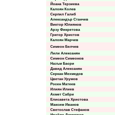
Йоана Терзиева
Калоян Колев
Серпил Галиб
Александър Станчев
Виктор Юлиянов
Арзу Фикретова
Григор Христов
Калоян Марчев
Симеон Белчев
Лили Алексанян
Симеон Симеонов
Назъм Басри
Давид Алексанян
Серкан Мехмедов
Цветан Урумов
Росен Матеев
Илиян Илиев
Ахмет Сабри
Елисавета Христова
Максим Иванов
Светослав Стефанов
Ивайло Димитров