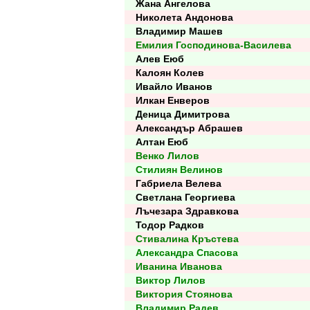
Жана Ангелова
Николета Андонова
Владимир Машев
Емилия Господинова-Василева
Алев Еюб
Калоян Колев
Ивайло Иванов
Илкан Енверов
Деница Димитрова
Александър Абрашев
Алтан Еюб
Венко Лилов
Стилиян Велинов
Габриела Велева
Светлана Георгиева
Лъчезара Здравкова
Тодор Радков
Стивалина Кръстева
Александра Спасова
Иванина Иванова
Виктор Лилов
Виктория Стоянова
Владимир Радев