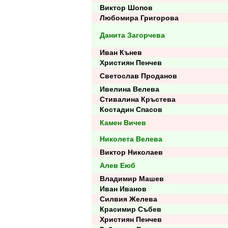
Виктор Шопов
Любомира Григорова
Данита Загорчева
Иван Кънев
Християн Пенчев
Светослав Проданов
Ивелина Велева
Стивалина Кръстева
Костадин Спасов
Камен Вичев
Николета Велева
Виктор Николаев
Алев Еюб
Владимир Машев
Иван Иванов
Силвия Желева
Красимир Събев
Християн Пенчев