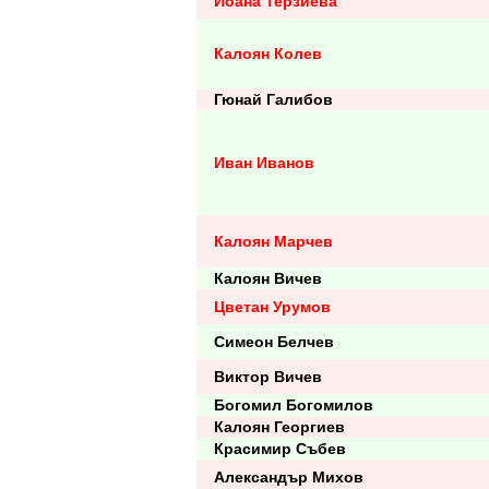
Йоана Терзиева
Калоян Колев
Гюнай Галибов
Иван Иванов
Калоян Марчев
Калоян Вичев
Цветан Урумов
Симеон Белчев
Виктор Вичев
Богомил Богомилов
Калоян Георгиев
Красимир Събев
Александър Михов