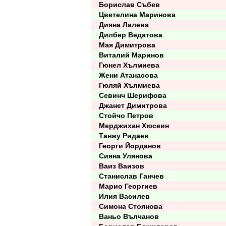
Борислав Събев
Цветелина Маринова
Дияна Лалева
Дилбер Ведатова
Мая Димитрова
Виталий Маринов
Гюнел Хълмиева
Жени Атанасова
Гюляй Хълмиева
Севинч Шерифова
Джанет Димитрова
Стойчо Петров
Мерджихан Хюсеин
Танжу Ридаев
Георги Йорданов
Сияна Улянова
Ваиз Ваизов
Станислав Ганчев
Марио Георгиев
Илия Василев
Симона Стоянова
Ваньо Вълчанов