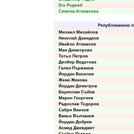
Еге Реджеб
Симона Атанасова
Републиканско п
Михаил Михайлов
Николай Давидков
Ивайло Атанасов
Мая Димитрова
Тотьо Петров
Дилбер Ведатова
Гален Първанов
Йордан Василев
Жени Жекова
Йордан Димитров
Борислав Събев
Марио Георгиев
Радослав Тодоров
Сабри Ваизов
Ваньо Вълчанов
Йордан Добрев
Ахмед Джевджет
Стойчо Петров