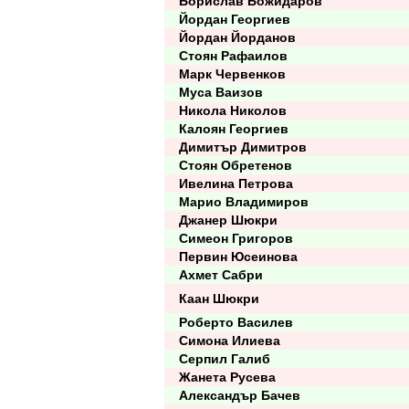
Борислав Божидаров
Йордан Георгиев
Йордан Йорданов
Стоян Рафаилов
Марк Червенков
Муса Ваизов
Никола Николов
Калоян Георгиев
Димитър Димитров
Стоян Обретенов
Ивелина Петрова
Марио Владимиров
Джанер Шюкри
Симеон Григоров
Первин Юсеинова
Ахмет Сабри
Каан Шюкри
Роберто Василев
Симона Илиева
Серпил Галиб
Жанета Русева
Александър Бачев