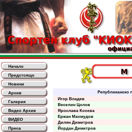
Начало
Предстоящо
Новини
Републиканско п
Архив
Игор Владев
Галерия
Веселин Цолов
Видео Архив
Ярослава Косева
Ержан Махмудов
ВИДЕО
Дилян Димитров
Преса
Йордан Димитров