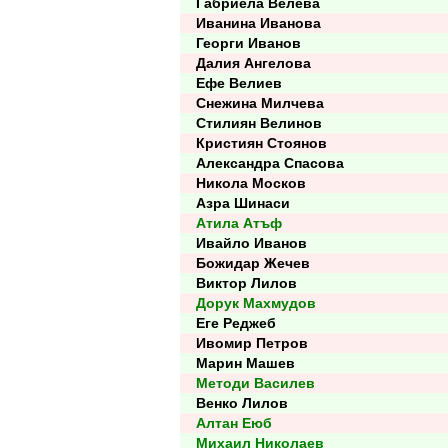
Габриела Велева
Иванина Иванова
Георги Иванов
Далия Ангелова
Ефе Велиев
Снежина Милчева
Стилиян Велинов
Кристиян Стоянов
Александра Спасова
Никола Москов
Азра Шинаси
Атила Атъф
Ивайло Иванов
Божидар Жечев
Виктор Лилов
Дорук Махмудов
Еге Реджеб
Ивомир Петров
Марин Машев
Методи Василев
Венко Лилов
Алтан Еюб
Михаил Николаев