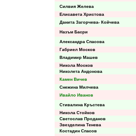
Силвия Желева
Елисавета Христова
Данита Загорчева- Койчева
Назъм Басри
Александра Спасова
Габриел Москов
Владимир Машев
Никола Москов
Николета Андонова
Камен Вичев
Снежина Милчева
Ивайло Иванов
Стивалина Кръстева
Никола Стойков
Светослав Проданов
Звезделина Тенева
Костадин Спасов