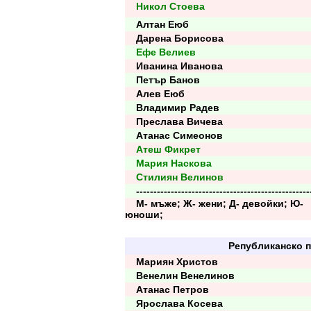
Никол Стоева
Алтан Еюб
Дарена Борисова
Ефе Велиев
Иванина Иванова
Петър Банов
Алев Еюб
Владимир Радев
Преслава Вичева
Атанас Симеонов
Атеш Фикрет
Мария Наскова
Стилиян Велинов
--------------------------------------------------
М- мъже; Ж- жени; Д- девойки; Ю-
юноши;
Републиканско п
Мариян Христов
Венелин Венелинов
Атанас Петров
Ярослава Косева