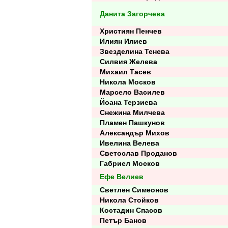
Данита Загорчева
Християн Пенчев
Илиян Илиев
Звезделина Тенева
Силвия Желева
Михаил Тасев
Никола Москов
Марсело Василев
Йоана Терзиева
Снежина Милчева
Пламен Пашкунов
Александър Михов
Ивелина Велева
Светослав Проданов
Габриел Москов
Ефе Велиев
Светлен Симеонов
Никола Стойков
Костадин Спасов
Петър Банов