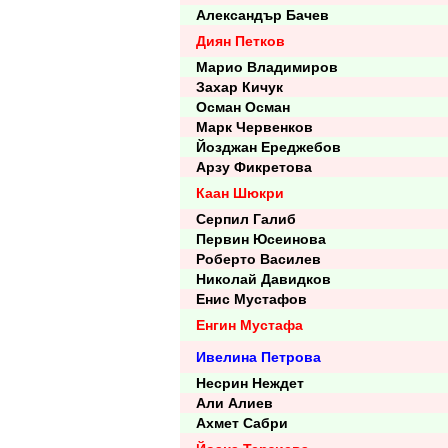
Александър Бачев
Диян Петков
Марио Владимиров
Захар Кичук
Осман Осман
Марк Червенков
Йозджан Ереджебов
Арзу Фикретова
Каан Шюкри
Серпил Галиб
Первин Юсеинова
Роберто Василев
Николай Давидков
Енис Мустафов
Енгин Мустафа
Ивелина Петрова
Несрин Неждет
Али Алиев
Ахмет Сабри