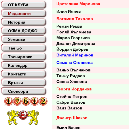
Цветелина Маринова
ОТ КЛУБА
Илия Илиев
Медалисти
Богомил Тихолов
История
Ремзи Ремзи
ОЯМА ДОДЖО
Гюляй Хълмиева
Марио Георгиев
Усмивки
Джанет Димитрова
Тае Бо
Йордан Добрев
Виталий Маринов
Тренировки
Симона Стоянова
Календар
Ваньо Вълчанов
Контакти
Танжу Ридаев
Сияна Улянова
Връзки
Георги Йорданов
Спонсори
Стойчо Петров
Сабри Ваизов
Ваиз Ваизов
Джанер Шюкри
Емил Бачев