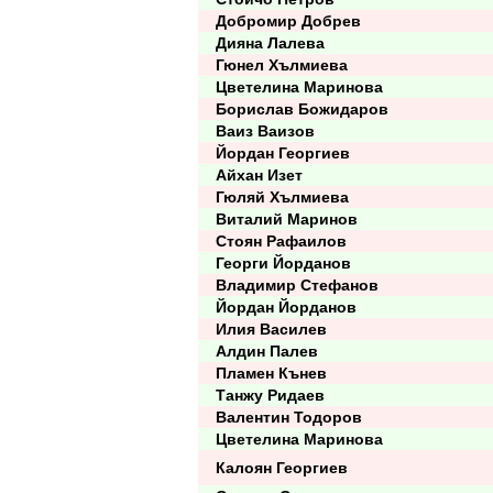
Добромир Добрев
Дияна Лалева
Гюнел Хълмиева
Цветелина Маринова
Борислав Божидаров
Ваиз Ваизов
Йордан Георгиев
Айхан Изет
Гюляй Хълмиева
Виталий Маринов
Стоян Рафаилов
Георги Йорданов
Владимир Стефанов
Йордан Йорданов
Илия Василев
Алдин Палев
Пламен Кънев
Танжу Ридаев
Валентин Тодоров
Цветелина Маринова
Калоян Георгиев