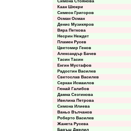
Симона Стоянова
Каан Шюкри
Симеон Григоров
Осман Осман
Денис Музикяров
Вяра Петкова
Несрин Неждет
Пламен Русев
Цветомир Генов
Александър Бачев
Тасин Тасин
Енгин Мустафов
Радостин Василев
Светослав Василев
Серкан Исмаилов
Гюнай Галибов
Дамна Сезгинова
Ивелина Петрова
Симона Илиева
Ваньо Вълчанов
Роберто Василев
Жанета Русева
Баръш Джелил