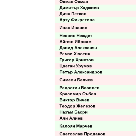
Осман Осман
Димитър Хаджиев
Диян Петков
Арзу Фикретова
Иван Иванов
Несрин Неждет
Айгюл Ибриам
Давид Алексанян
Ремзи Хюсеин
Григор Христов
Цветан Урумов
Петър Александров
Симеон Белчев
Радостин Василев
Красимир Събев
Виктор Вичев
Теодор Железов
Назъм Басри
Али Алиев
Калоян Марчев
Светослав Проданов