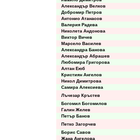
Александър Велков
Добромир Петров
Антонио Атанасов
Валерия Радева
Николета Андонова
Виктор Вичев
Марсело Василев
Александра Банова
Александър Абрашев
Любомира Григорова
Алтан Еюб
Кристиян Ангелов
Никол Димитрова
Самира Алексиева
Лъчезар Кръстев
Богомил Богомилов
Галин Желев
Петър Банов
Петко Загорчев
Борис Савов
Жана Ангелова