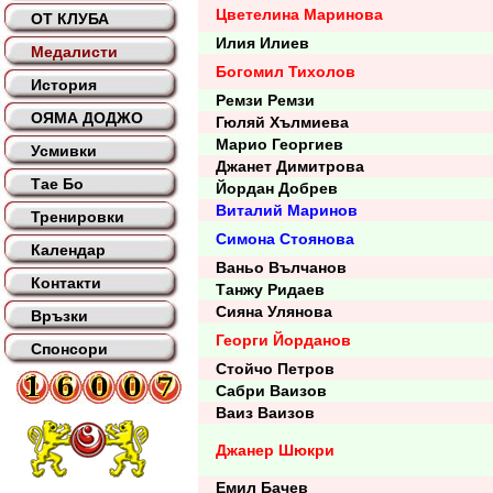
Цветелина Маринова
ОТ КЛУБА
Илия Илиев
Медалисти
Богомил Тихолов
История
Ремзи Ремзи
ОЯМА ДОДЖО
Гюляй Хълмиева
Марио Георгиев
Усмивки
Джанет Димитрова
Тае Бо
Йордан Добрев
Виталий Маринов
Тренировки
Симона Стоянова
Календар
Ваньо Вълчанов
Контакти
Танжу Ридаев
Сияна Улянова
Връзки
Георги Йорданов
Спонсори
Стойчо Петров
Сабри Ваизов
Ваиз Ваизов
Джанер Шюкри
Емил Бачев