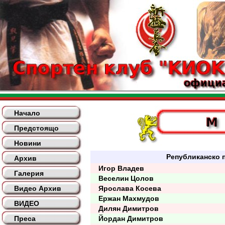
Начало
Предстоящо
Новини
Републиканско п
Архив
Игор Владев
Галерия
Веселин Цолов
Видео Архив
Ярослава Косева
Ержан Махмудов
ВИДЕО
Дилян Димитров
Преса
Йордан Димитров