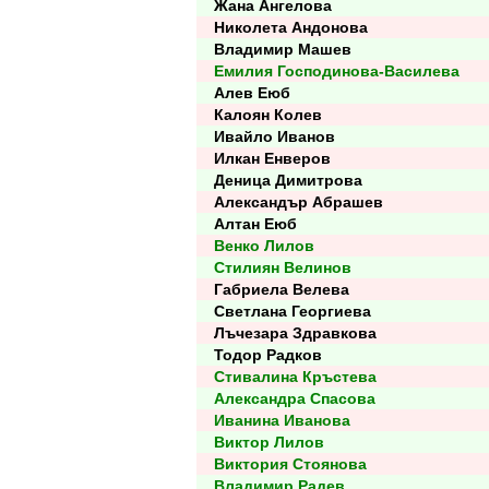
Жана Ангелова
Николета Андонова
Владимир Машев
Емилия Господинова-Василева
Алев Еюб
Калоян Колев
Ивайло Иванов
Илкан Енверов
Деница Димитрова
Александър Абрашев
Алтан Еюб
Венко Лилов
Стилиян Велинов
Габриела Велева
Светлана Георгиева
Лъчезара Здравкова
Тодор Радков
Стивалина Кръстева
Александра Спасова
Иванина Иванова
Виктор Лилов
Виктория Стоянова
Владимир Радев