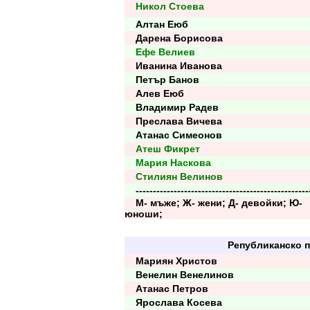
Никол Стоева
Алтан Еюб
Дарена Борисова
Ефе Велиев
Иванина Иванова
Петър Банов
Алев Еюб
Владимир Радев
Преслава Вичева
Атанас Симеонов
Атеш Фикрет
Мария Наскова
Стилиян Велинов
--------------------------------------------------
М- мъже; Ж- жени; Д- девойки; Ю-
юноши;
Републиканско п
Мариян Христов
Венелин Венелинов
Атанас Петров
Ярослава Косева