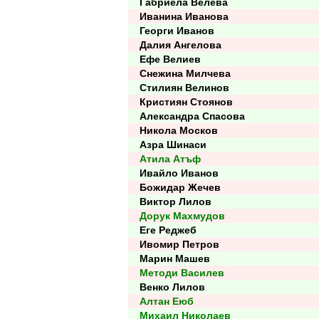
Габриела Велева
Иванина Иванова
Георги Иванов
Далия Ангелова
Ефе Велиев
Снежина Милчева
Стилиян Велинов
Кристиян Стоянов
Александра Спасова
Никола Москов
Азра Шинаси
Атила Атъф
Ивайло Иванов
Божидар Жечев
Виктор Лилов
Дорук Махмудов
Еге Реджеб
Ивомир Петров
Марин Машев
Методи Василев
Венко Лилов
Алтан Еюб
Михаил Николаев