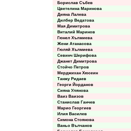
Борислав Събев
Цветелина Маринова
Дияна Лалева
Дилбер Ведатова
Мая Димитрова
Виталий Маринов
Гюнел Хълмиева
Жени Атанасова
Гюляй Хълмиева
Севинч Шерифова
Джанет Димитрова
Стойчо Петров
Мерджихан Хюсеин
Танжу Ридаев
Георги Йорданов
Сияна Улянова
Ваиз Ваизов
Станислав Ганчев
Марио Георгиев
Илия Василев
Симона Стоянова
Ваньо Вълчанов