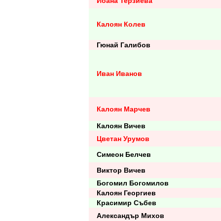
Йоана Терзиева
Калоян Колев
Гюнай Галибов
Иван Иванов
Калоян Марчев
Калоян Вичев
Цветан Урумов
Симеон Белчев
Виктор Вичев
Богомил Богомилов
Калоян Георгиев
Красимир Събев
Александър Михов