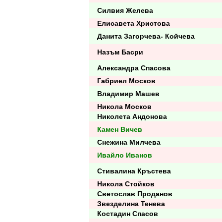
Силвия Желева
Елисавета Христова
Данита Загорчева- Койчева
Назъм Басри
Александра Спасова
Габриел Москов
Владимир Машев
Никола Москов
Николета Андонова
Камен Вичев
Снежина Милчева
Ивайло Иванов
Стивалина Кръстева
Никола Стойков
Светослав Проданов
Звезделина Тенева
Костадин Спасов