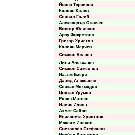
Йоана Терзиева
Калоян Колев
Серпил Галиб
Александър Станчев
Виктор Юлиянов
Арзу Фикретова
Григор Христов
Калоян Марчев
Симеон Белчев
Лили Алексанян
Симеон Симеонов
Назъм Басри
Давид Алексанян
Серкан Мехмедов
Цветан Урумов
Росен Матеев
Илиян Илиев
Ахмет Сабри
Елисавета Христова
Максим Иванов
Светослав Стефанов
Ивайло Димитров