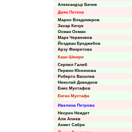
Александър Бачев
Диян Петков
Марио Владимиров
Захар Кичук
Осман Осман
Марк Червенков
Йозджан Ереджебов
Арзу Фикретова
Каан Шюкри
Серпил Галиб
Первин Юсеинова
Роберто Василев
Николай Давидков
Енис Мустафов
Енгин Мустафа
Ивелина Петрова
Несрин Неждет
Али Алиев
Ахмет Сабри