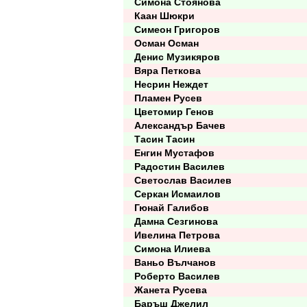
Симона Стоянова
Каан Шюкри
Симеон Григоров
Осман Осман
Денис Музикяров
Вяра Петкова
Несрин Неждет
Пламен Русев
Цветомир Генов
Александър Бачев
Тасин Тасин
Енгин Мустафов
Радостин Василев
Светослав Василев
Серкан Исмаилов
Гюнай Галибов
Дамна Сезгинова
Ивелина Петрова
Симона Илиева
Ваньо Вълчанов
Роберто Василев
Жанета Русева
Баръш Джелил